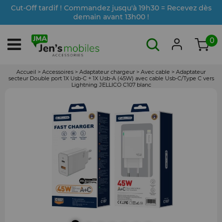
Cut-Off tardif ! Commandez jusqu'à 19h30 = Recevez dès
demain avant 13h00 !
0
Accueil
>
Accessoires
>
Adaptateur chargeur
>
Avec cable
>
Adaptateur
secteur Double port 1X Usb-C + 1X Usb-A (45W) avec cable Usb-C/Type C vers
Lightning JELLICO C107 blanc