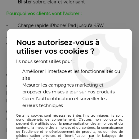
-
Blister
sobre, clair et valorisant
Pourquoi vos clients vont l’adorer :
- Charge rapide iPhone/iPad jusqu’à 45W
- Câble Lightning fourni : gain de temps en SAV,
Nous autorisez-vous à
valeur ajoutée en revente
utiliser vos cookies ?
- Double port : USB-C + USB-A pour plus de flexibilité
Ils nous seront utiles pour :
- Format mini, facilement transportable ou à inclure
Améliorer l'interface et les fonctionnalités du
dans un kit
site
Mesurer les campagnes marketing et
Comme les autres modèles, le C107 est livré dans un
proposer des mises à jour sur nos produits
blister soigné, avec une esthétique premium rappelant les
Gérer l'authentification et surveiller les
produits hauts de gamme.
erreurs techniques
C’est un produit rapide à vendre et valorisant pour votre
Certains cookies sont nécessaires à des fins techniques, ils sont
image.
donc dispensés de consentement. D'autres, non obligatoires,
peuvent être utilisés pour la personnalisation des annonces et du
contenu, la mesure des annonces et du contenu, la connaissance
En résumé :
de l'audience et le développement de produits, les données de
géolocalisation précises et l'identification par le balayage de