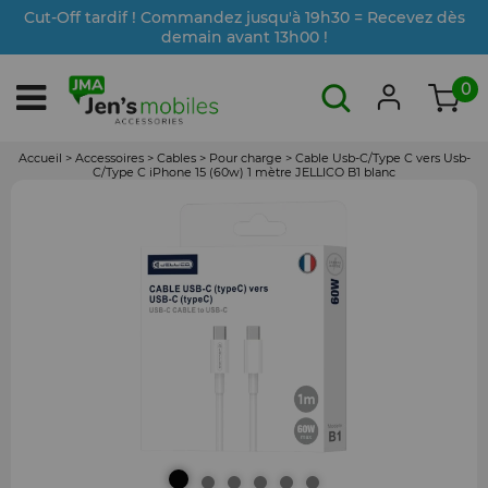
Cut-Off tardif ! Commandez jusqu'à 19h30 = Recevez dès
demain avant 13h00 !
0
Accueil
>
Accessoires
>
Cables
>
Pour charge
>
Cable Usb-C/Type C vers Usb-
C/Type C iPhone 15 (60w) 1 mètre JELLICO B1 blanc