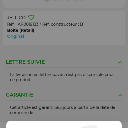
JELLICO
Réf. :
AR0019133
/ Réf. constructeur :
B1
Boite (Retail)
Original
LETTRE SUIVIE
La livraison en lettre suivie n’est pas disponible pour
ce produit
GARANTIE
Cet article est garanti 365 jours à partir de la date de
commande