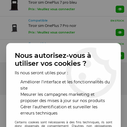
Tiroir sim OnePlus 7 pro bleu
Prix : Veuillez vous connecter
Compatible
EN STOCK
Tiroir sim OnePlus 7 Pro noir
Prix : Veuillez vous connecter
Compatible
EN STOCK
Tiroir sim OnePlus 7 pro or
Nous autorisez-vous à
Prix : Veuillez vous connecter
utiliser vos cookies ?
11 articles sur
11
Ils nous seront utiles pour :
Améliorer l'interface et les fonctionnalités du
site
Mesurer les campagnes marketing et
proposer des mises à jour sur nos produits
Gérer l'authentification et surveiller les
erreurs techniques
Certains cookies sont nécessaires à des fins techniques, ils sont
donc dispensés de consentement. D'autres, non obligatoires,