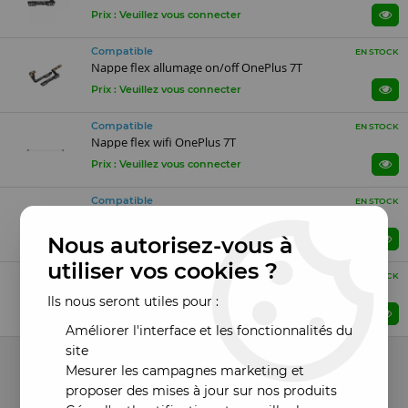
Prix : Veuillez vous connecter
Compatible
EN STOCK
Nappe flex allumage on/off OnePlus 7T
Prix : Veuillez vous connecter
Compatible
EN STOCK
Nappe flex wifi OnePlus 7T
Prix : Veuillez vous connecter
Compatible
EN STOCK
Tiroir sim OnePlus 7T bleu
Nous autorisez-vous à
Prix : Veuillez vous connecter
utiliser vos cookies ?
Compatible
EN STOCK
Tiroir sim OnePlus 7T silver/argent
Ils nous seront utiles pour :
Prix : Veuillez vous connecter
Améliorer l'interface et les fonctionnalités du
site
13 articles sur
13
Mesurer les campagnes marketing et
proposer des mises à jour sur nos produits