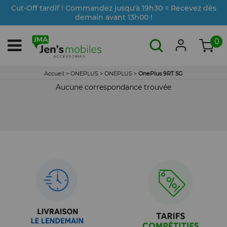
Cut-Off tardif ! Commandez jusqu'à 19h30 = Recevez dès
demain avant 13h00 !
0
Accueil
>
ONEPLUS
>
ONEPLUS
>
OnePlus 9RT 5G
Aucune correspondance trouvée