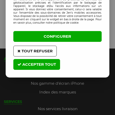
géolocalisation précises et l'identification par le balayage de
l'appareil, le stockage et/ou l'accès aux informations sur un
appareil. Si vous donnez votre consentement, celui-ci sera valable
sur l’ensemble des sous-domaines de Jen's mobiles accessories.
Vous disposez de la possibilité de retirer votre consentement à tout
moment en cliquant sur le widget en bas à droite de la page. Pour
en savoir plus, consulter notre politique de cookie.
CONFIGURER
TOUT REFUSER
A PROPOS
ACCEPTER TOUT
Qui sommes-nous ?
JMA Fidelity (jusqu'à 9% de remise)
Nos gamme d'écran iPhone
Index des marques
SERVICES
Nos services livraison