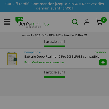
Cut-Off tardif ! Commandez jusqu'à 19h30 = Recevez dès
demain avant 13h00 !
0
Accueil
>
REALME
>
REALME
>
Realme 10 Pro 5G
1 article sur
1
Compatible
EN STOCK
Batterie Oppo Realme 10 Pro 5G BLP983 compatible
Prix : Veuillez vous connecter
1 article sur
1