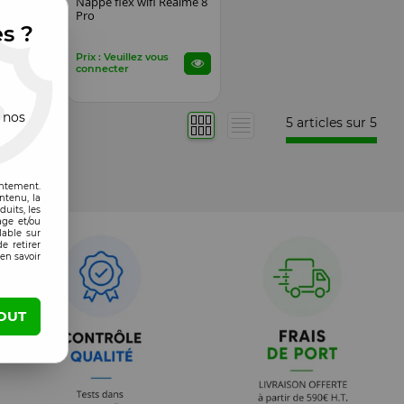
mage
Nappe flex wifi Realme 8
 Pro
Pro
es ?
s
Prix : Veuillez vous
connecter
 nos
5 articles sur
5
entement.
ntenu, la
uits, les
age et/ou
lable sur
e retirer
en savoir
OUT