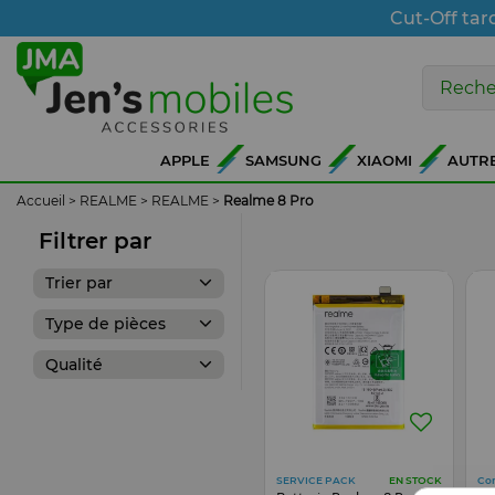
Cut-Off tar
APPLE
SAMSUNG
XIAOMI
AUTR
Accueil
>
REALME
>
REALME
>
Realme 8 Pro
Filtrer par
Trier par
Type de pièces
Qualité
SERVICE PACK
Co
EN STOCK