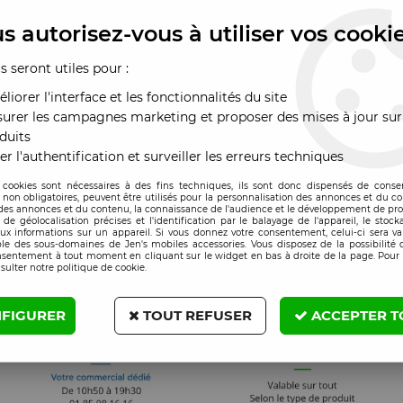
méra-Photo avant
Haut parleur Realme 8
Nappe flex allu
alme 8 Pro
Pro
on/off Realme 8
s autorisez-vous à utiliser vos cooki
x : Veuillez vous
Prix : Veuillez vous
Prix : Veuillez vou
us seront utiles pour :
nnecter
connecter
connecter
liorer l'interface et les fonctionnalités du site
urer les campagnes marketing et proposer des mises à jour sur
duits
er l'authentification et surveiller les erreurs techniques
 cookies sont nécessaires à des fins techniques, ils sont donc dispensés de cons
, non obligatoires, peuvent être utilisés pour la personnalisation des annonces et du co
es annonces et du contenu, la connaissance de l'audience et le développement de prod
de géolocalisation précises et l'identification par le balayage de l'appareil, le stock
aux informations sur un appareil. Si vous donnez votre consentement, celui-ci sera va
le des sous-domaines de Jen's mobiles accessories. Vous disposez de la possibilité d
nsentement à tout moment en cliquant sur le widget en bas à droite de la page. Pour 
sulter notre politique de cookie.
FIGURER
TOUT REFUSER
ACCEPTER T