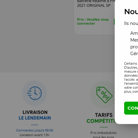
Batterie Realme 8 Pro
Ca
2021 ORIGINAL SP
Re
Nou
Prix : Veuillez vous
Pri
Ils no
connecter
co
Amé
Mes
pro
Gér
Certains
D'autres
mesure d
données 
l'accès 
l’ensemb
votre co
plus, con
CON