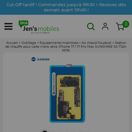
Cut-Off tardif ! Commandez jusqu'à 19h30 = Recevez dès
demain avant 13h00 !
0
Accueil
>
Outillage
>
Equipements-machines
>
Air chaud-Soudure
>
Station
de chauffe pour carte mère série iPhone 17 / 17 Pro Max SUNSHINE SS-T12A-
N17A