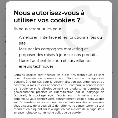
-
Recommandé
pour
réparation professionnelle
et micro-
soudure
Nous autorisez-vous à
utiliser vos cookies ?
Avantages :
Ils nous seront utiles pour :
-
Chauffe uniforme
réduisant les risques de dommages
Améliorer l'interface et les fonctionnalités du
thermiques
site
-
Contrôle précis
de la température pour une sécurité
Mesurer les campagnes marketing et
maximale
proposer des mises à jour sur nos produits
-
Moule spécifique
iPhone 17 / 17 Pro Max pour un
Gérer l'authentification et surveiller les
positionnement parfait
erreurs techniques
-
Protection des composants sensibles
(CPU, NAND, PMIC,
Certains cookies sont nécessaires à des fins techniques, ils sont
etc.)
donc dispensés de consentement. D'autres, non obligatoires,
peuvent être utilisés pour la personnalisation des annonces et du
-
Réduction des risques de déformation ou fissure
du PCB
contenu, la mesure des annonces et du contenu, la connaissance
-
Démontage
plus rapide et sans effort excessif
de l'audience et le développement de produits, les données de
géolocalisation précises et l'identification par le balayage de
-
Conception
robuste adaptée aux ateliers professionnels
l'appareil, le stockage et/ou l'accès aux informations sur un
appareil. Si vous donnez votre consentement, celui-ci sera valable
-
Améliore
la productivité et la fiabilité des interventions
sur l’ensemble des sous-domaines de Jen's mobiles accessories.
Vous disposez de la possibilité de retirer votre consentement à tout
moment en cliquant sur le widget en bas à droite de la page. Pour
Caractéristiques principales :
en savoir plus, consulter notre politique de cookie.