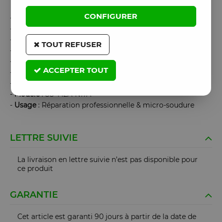
CONFIGURER
-
Chauffe homogène et stable
-
Contrôle
thermique
précis
-
Moule
spécifique iPhone 17 / 17 Pro Max
TOUT REFUSER
-
Protège
les composants sensibles
-
Réduction
des
risques
de
surchauffe
et fissures PCB
ACCEPTER TOUT
-
Conception
robuste
pour usage professionnel
-
Marque
: SUNSHINE
-
Modèle
: SS-T12A-N17A
-
Usage
: Réparation professionnelle & micro-soudure
LETTRE SUIVIE
La livraison en lettre suivie n’est pas disponible pour
ce produit
GARANTIE
Cet article est garanti 90 jours à partir de la date de