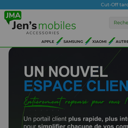
Cut-Off tar
APPLE
SAMSUNG
XIAOMI
AUTR