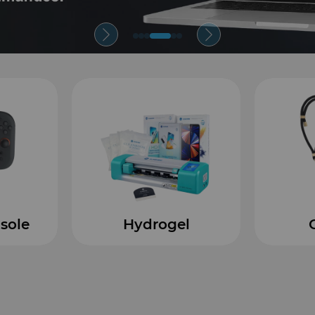
gel
Cordons
Film