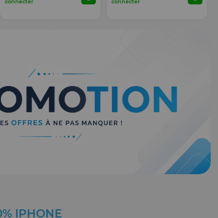
connecter
connecter
00% IPHONE