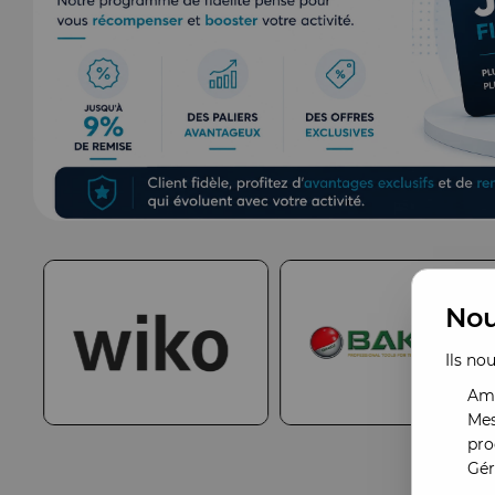
Nou
Ils no
Amé
Mes
pro
Gér