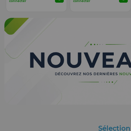
connecter
connecter
Sélectio