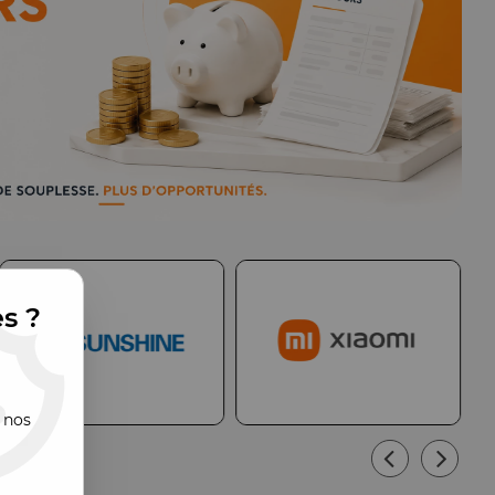
es ?
 nos