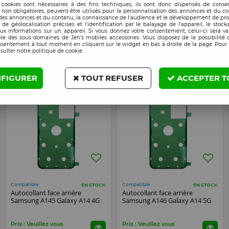
 cookies sont nécessaires à des fins techniques, ils sont donc dispensés de cons
, non obligatoires, peuvent être utilisés pour la personnalisation des annonces et du co
es annonces et du contenu, la connaissance de l'audience et le développement de prod
 détachées et accessoires pour smart
de géolocalisation précises et l'identification par le balayage de l'appareil, le stock
aux informations sur un appareil. Si vous donnez votre consentement, celui-ci sera va
le des sous-domaines de Jen's mobiles accessories. Vous disposez de la possibilité d
informatique
nsentement à tout moment en cliquant sur le widget en bas à droite de la page. Pour 
sulter notre politique de cookie.
Nos Nouveautés
FIGURER
TOUT REFUSER
ACCEPTER T
NOUVEAU
NOUVEAU
Compatible
Compatible
EN STOCK
EN STOCK
Autocollant face arrière
Autocollant face arrière
Samsung A145 Galaxy A14 4G
Samsung A146 Galaxy A14 5G
Prix : Veuillez vous
Prix : Veuillez vous