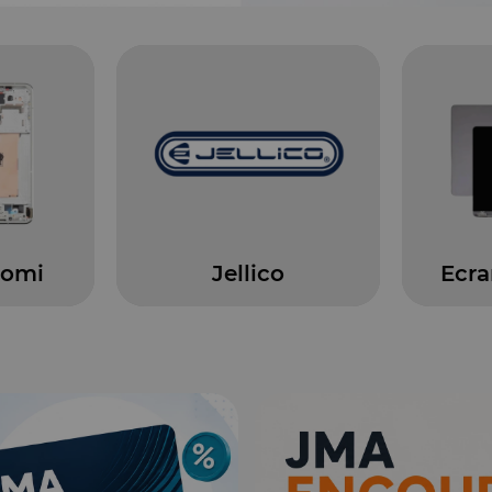
co
Ecrans Macbook