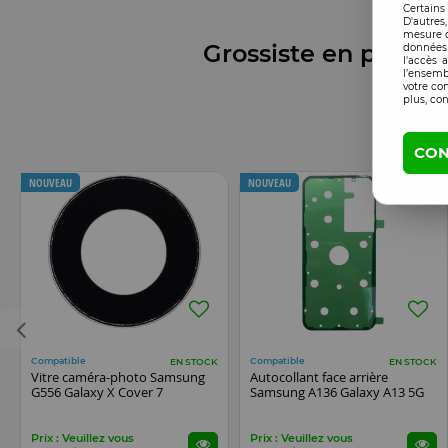
Certains
D'autres
mesure d
Grossiste en pièces
données 
l'accès 
l’ensemb
votre co
plus, con
CON
NOUVEAU
NOUVEAU
Compatible
Compatible
EN STOCK
EN STOCK
Vitre caméra-photo Samsung
Autocollant face arrière
G556 Galaxy X Cover 7
Samsung A136 Galaxy A13 5G
Prix : Veuillez vous
Prix : Veuillez vous