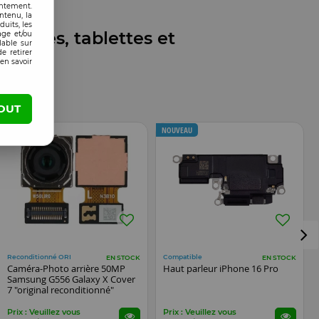
entement.
ntenu, la
uits, les
phones, tablettes et
age et/ou
lable sur
e retirer
en savoir
OUT
NOUVEAU
NOUVEAU
Reconditionné ORI
Compatible
EN STOCK
EN STOCK
Caméra-Photo arrière 50MP
Haut parleur iPhone 16 Pro
Samsung G556 Galaxy X Cover
7 "original reconditionné"
Prix : Veuillez vous
Prix : Veuillez vous