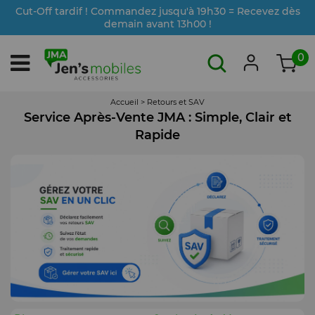
Cut-Off tardif ! Commandez jusqu'à 19h30 = Recevez dès
demain avant 13h00 !
0
Accueil
>
Retours et SAV
Service Après-Vente JMA : Simple, Clair et
Rapide