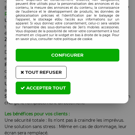
-Les nappes endommagées ou coupées.
peuvent être utilisés pour la personnalisation des annonces et du
Et cela pendant 1 an complet à compter de la date d’achat !
contenu, la mesure des annonces et du contenu, la connaissance
de l'audience et le développement de produits, les données de
Pourquoi intégrer la Garantie Casse à vos offres ?
géolocalisation précises et l'identification par le balayage de
l'appareil, le stockage et/ou l'accès aux informations sur un
Un argument de vente puissant
: Offrez à vos clients une
appareil. Si vous donnez votre consentement, celui-ci sera valable
tranquillité d’esprit inégalée en leur garantissant que leurs
sur l’ensemble des sous-domaines de Jen's mobiles accessories.
Vous disposez de la possibilité de retirer votre consentement à tout
écrans sont protégés, même en cas d'accidents.
moment en cliquant sur le widget en bas à droite de la page. Pour
Zéro perte pour le réparateur/ la boutique :
Lors d’une
en savoir plus, consulter notre politique de cookie.
réparation, un écran peut se casser au montage.
Dorénavant, vous ne perdez plus d’argent, l’écran est pris
CONFIGURER
en charge.
Fidélisation renforcée
: En proposant ce service, vous
démontrez votre engagement envers vos clients, ce qui
TOUT REFUSER
favorise leur retour.
Un avantage concurrentiel décisif
: La Garantie Casse vous
ACCEPTER TOUT
aide à vous démarquer et à maximiser vos ventes.
Simplicité pour vous
: En cas de problème, nous prenons en
charge le remplacement directement.
Les bénéfices pour vos clients :
Une sécurité totale : Ils n'ont pas à craindre les imprévus.
Une solution sans stress : Même en cas de dommage, leur
écran sera remplacé.