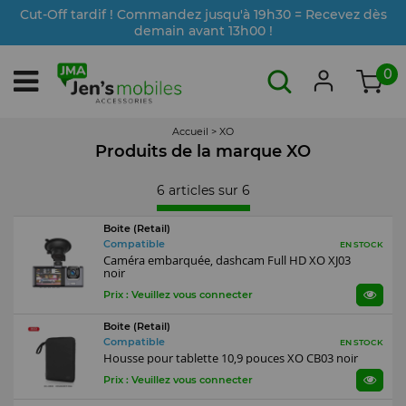
Cut-Off tardif ! Commandez jusqu'à 19h30 = Recevez dès
demain avant 13h00 !
0
Accueil
>
XO
Produits de la marque XO
6 articles sur
6
Boite (Retail)
Compatible
EN STOCK
Caméra embarquée, dashcam Full HD XO XJ03
noir
Prix : Veuillez vous connecter
Boite (Retail)
Compatible
EN STOCK
Housse pour tablette 10,9 pouces XO CB03 noir
Prix : Veuillez vous connecter