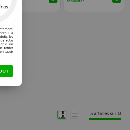
connecter
connecter
 nos
entement.
ntenu, la
uits, les
age et/ou
lable sur
e retirer
en savoir
OUT
13 articles sur
13