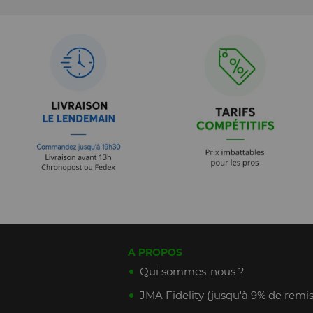
A PROPOS
Qui sommes-nous ?
JMA Fidelity (jusqu'à 9% de remis