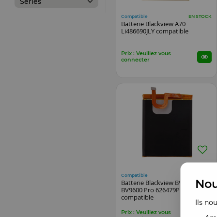
Series
Compatible
EN STOCK
Batterie Blackview A70
Li486690JLY compatible
Prix : Veuillez vous
connecter
Compatible
EN STOCK
Nou
Batterie Blackview BV9600/
BV9600 Pro 626479P
compatible
Ils no
Prix : Veuillez vous