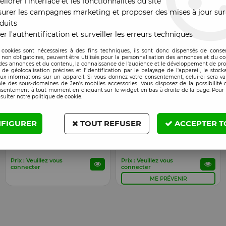
liorer l'interface et les fonctionnalités du site
connecter
connecter
urer les campagnes marketing et proposer des mises à jour sur
duits
er l'authentification et surveiller les erreurs techniques
 cookies sont nécessaires à des fins techniques, ils sont donc dispensés de cons
, non obligatoires, peuvent être utilisés pour la personnalisation des annonces et du co
es annonces et du contenu, la connaissance de l'audience et le développement de prod
de géolocalisation précises et l'identification par le balayage de l'appareil, le stock
aux informations sur un appareil. Si vous donnez votre consentement, celui-ci sera va
le des sous-domaines de Jen's mobiles accessories. Vous disposez de la possibilité d
nsentement à tout moment en cliquant sur le widget en bas à droite de la page. Pour 
sulter notre politique de cookie.
FIGURER
TOUT REFUSER
ACCEPTER T
Reconditionné ORI
Reconditionné ORI
EN STOCK
PROCHAINEMENT
Ecran Blackview A80 Pro
Ecran Blackview BV5500
"original reconditionné" noir
"original reconditionné" noir
Prix : Veuillez vous
Prix : Veuillez vous
connecter
connecter
ME PRÉVENIR