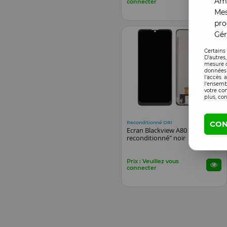
Amé
connecter
Mes
pro
Gér
Certains
D'autres
mesure d
données 
l'accès 
l’ensemb
votre co
plus, con
CON
Reconditionné ORI
EN STOCK
Ecran Blackview A80 "original
reconditionné" noir
Prix : Veuillez vous
connecter