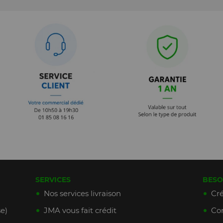
SERVICES
BESO
Nos services livraison
Cré
e)
JMA vous fait crédit
Con