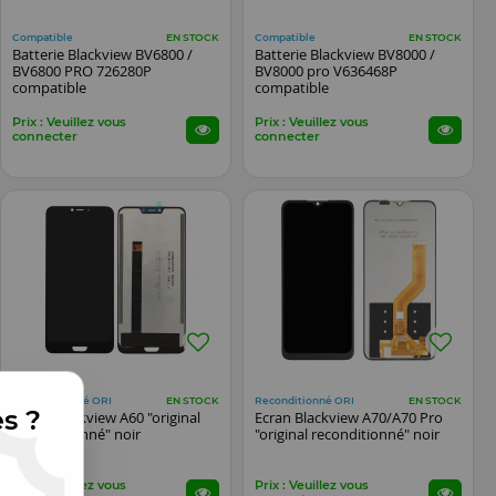
Compatible
Compatible
EN STOCK
EN STOCK
Batterie Blackview BV6800 /
Batterie Blackview BV8000 /
BV6800 PRO 726280P
BV8000 pro V636468P
compatible
compatible
Prix : Veuillez vous
Prix : Veuillez vous
connecter
connecter
Reconditionné ORI
Reconditionné ORI
EN STOCK
EN STOCK
es ?
Ecran Blackview A60 "original
Ecran Blackview A70/A70 Pro
reconditionné" noir
"original reconditionné" noir
Prix : Veuillez vous
Prix : Veuillez vous