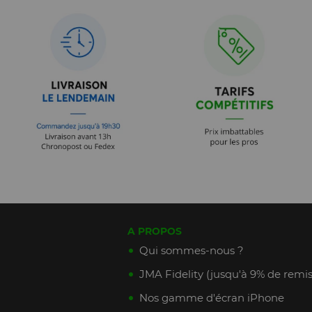
A PROPOS
Qui sommes-nous ?
JMA Fidelity (jusqu'à 9% de remis
Nos gamme d'écran iPhone