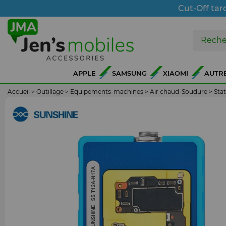
Cut-Off tar
APPLE
SAMSUNG
XIAOMI
AUTR
Accueil
>
Outillage
>
Equipements-machines
>
Air chaud-Soudure
>
Sta