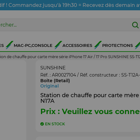
dif ! Commandez jusqu'à 19h30 = Recevez dès demain a
ES
MAC-PC,CONSOLE
ACCESSOIRES
PROTECTIONS
tion de chauffe pour carte mère série iPhone 17 Air / 17 Pro SUNSHINE SS-T
SUNSHINE
Réf. :
AR0027104
/ Réf. constructeur :
SS-T12A
Boite (Retail)
Original
Station de chauffe pour carte mère
N17A
Prix : Veuillez vous conne
EN STOCK