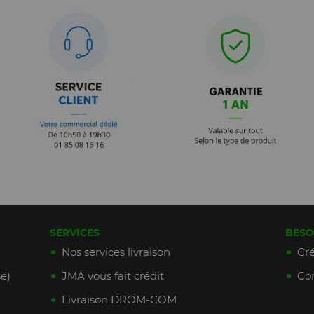
SERVICES
BESO
Nos services livraison
Cré
e)
JMA vous fait crédit
Con
Livraison DROM-COM