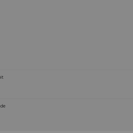
it
nde