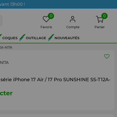
vant 13h00 !
0
0
Favoris
Compte
Panier
COQUES
OUTILLAGE
NOUVEAUTÉS
12A-N17A
-N17A
 série iPhone 17 Air / 17 Pro SUNSHINE SS-T12A-
cter