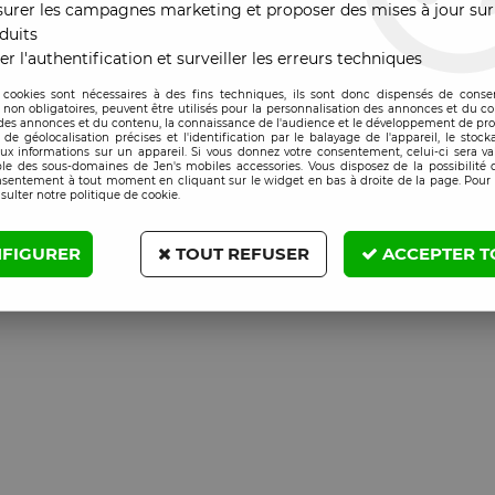
urer les campagnes marketing et proposer des mises à jour sur
er
duits
ivité
er l'authentification et surveiller les erreurs techniques
oudure
 cookies sont nécessaires à des fins techniques, ils sont donc dispensés de cons
, non obligatoires, peuvent être utilisés pour la personnalisation des annonces et du co
es annonces et du contenu, la connaissance de l'audience et le développement de prod
de géolocalisation précises et l'identification par le balayage de l'appareil, le stock
aux informations sur un appareil. Si vous donnez votre consentement, celui-ci sera va
le des sous-domaines de Jen's mobiles accessories. Vous disposez de la possibilité d
ermiques
nsentement à tout moment en cliquant sur le widget en bas à droite de la page. Pour 
sulter notre politique de cookie.
imale
ement parfait
FIGURER
TOUT REFUSER
ACCEPTER T
tc.)