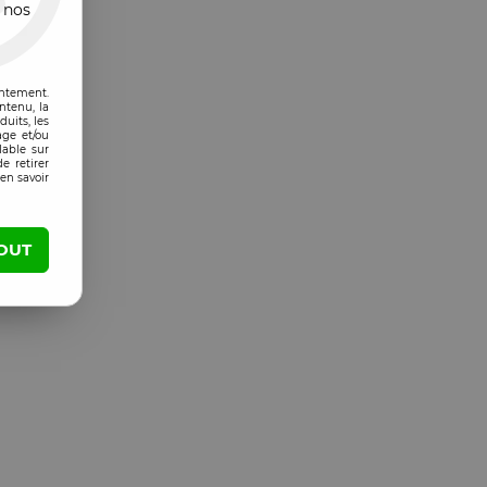
 nos
entement.
ntenu, la
uits, les
age et/ou
lable sur
e retirer
en savoir
OUT