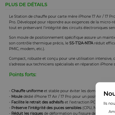
PLUS DE DÉTAILS
Le Station de chauffe pour carte mère iPhone 17 Air / 17 Pr
Pro. Développé pour répondre aux exigences de la micro-rép
tout en préservant l’intégrité des circuits électroniques sen
Son moule de positionnement spécifique assure un maintien
son contrôle thermique précis, le
SS-T12A-N17A
réduit effi
PMIC, modem, etc.).
Compact, robuste et conçu pour une utilisation intensive, c
s’adresse aux techniciens spécialisés en réparation iPhone sou
Points forts:
-
Chauffe
uniforme
et stable pour éviter les dommages th
Nou
-
Moule
dédié iPhone 17 Air / 17 Pro pour un positionnement
-
Facilite le retrait des adhésifs
et l’extraction PCB sans for
Ils no
-
Préserve
l’intégrité des puces sensibles
(CPU, NAND, PMIC,
Amé
-
Réduit les risques
de déformation ou fissure de la carte 