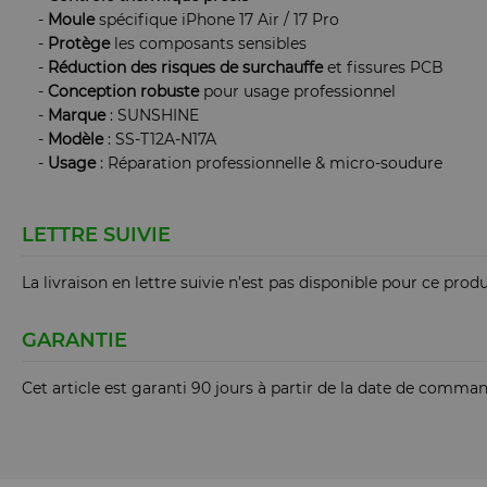
-
Moule
spécifique iPhone 17 Air / 17 Pro
-
Protège
les composants sensibles
-
Réduction
des
risques
de
surchauffe
et fissures PCB
-
Conception
robuste
pour usage professionnel
-
Marque
: SUNSHINE
-
Modèle
: SS-T12A-N17A
-
Usage
: Réparation professionnelle & micro-soudure
LETTRE SUIVIE
La livraison en lettre suivie n’est pas disponible pour ce produ
GARANTIE
Cet article est garanti 90 jours à partir de la date de comma