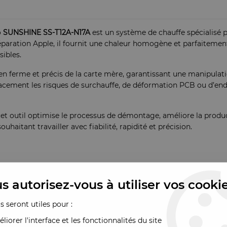
o
SUNSHINE SS-T12A-N17A
est un système de chauffe spécialisé p
aration Apple, il fournit une chaleur homogène et parfaitement 
sibles.
 ferme et précis de la carte mère, garantissant une manipulati
cacement les risques de surchauffe, de déformation PCB ou d
et outil optimise le processus de démontage, améliore la producti
haitant travailler avec fiabilité, rapidité et précision.
ermiques
s autorisez-vous à utiliser vos cooki
 précis de la carte mère
ce excessive
us seront utiles pour :
 etc.)
liorer l'interface et les fonctionnalités du site
mère