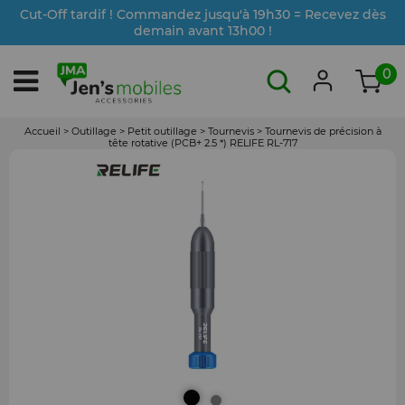
Cut-Off tardif ! Commandez jusqu'à 19h30 = Recevez dès
demain avant 13h00 !
0
Accueil
>
Outillage
>
Petit outillage
>
Tournevis
>
Tournevis de précision à
tête rotative (PCB+ 2.5 *) RELIFE RL-717