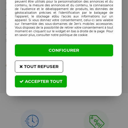
peuvent être utilisés pour la personnalisation des annonces et du
-
Modèle
: RELIFE RL-717
contenu, la mesure des annonces et du contenu, la connaissance
-
Type
: tournevis de précision
de l'audience et le développement de produits, les données de
géolocalisation précises et l'identification par le balayage de
-
Tête
: rotative (Rocket Head)
l'appareil, le stockage et/ou l'accès aux informations sur un
appareil. Si vous donnez votre consentement, celui-ci sera valable
-
Embout
: PCB+ 2.5
sur l’ensemble des sous-domaines de Jen's mobiles accessories.
-
Manche
: ergonomique, antidérapant
Vous disposez de la possibilité de retirer votre consentement à tout
moment en cliquant sur le widget en bas à droite de la page. Pour
-
Utilisation
: Réparation de cartes électroniques (PCB) -
en savoir plus, consulter notre politique de cookie.
Maintenance de cartes mères - Appareils électroniques
CONFIGURER
GARANTIE
TOUT REFUSER
Cet article est garanti 185 jours à partir de la date de
ACCEPTER TOUT
commande