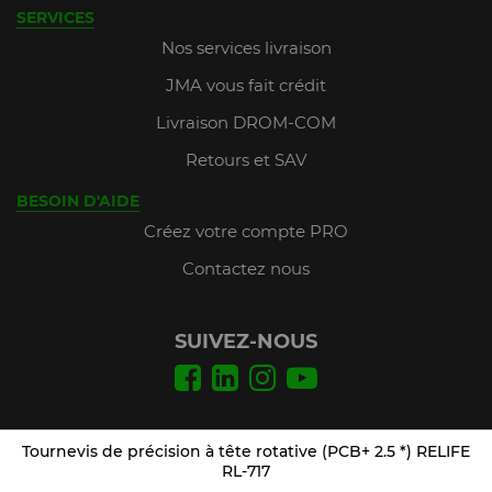
SERVICES
Nos services livraison
JMA vous fait crédit
Livraison DROM-COM
Retours et SAV
BESOIN D'AIDE
Créez votre compte PRO
Contactez nous
SUIVEZ-NOUS
Conditions Générales de Vente
Tournevis de précision à tête rotative (PCB+ 2.5 *) RELIFE
Mentions légales
RL-717