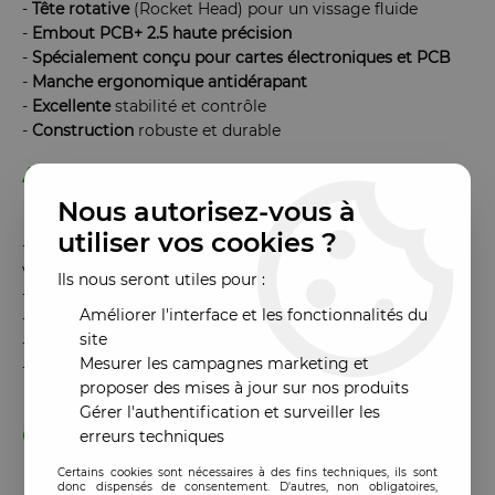
-
Tête rotative
(Rocket Head) pour un vissage fluide
-
Embout PCB+ 2.5 haute précision
-
Spécialement
conçu
pour cartes électroniques et PCB
-
Manche
ergonomique
antidérapant
-
Excellente
stabilité et contrôle
-
Construction
robuste et durable
Avantages :
Nous autorisez-vous à
utiliser vos cookies ?
-
Permet un travail précis
sur PCB sans endommager les
vis
Ils nous seront utiles pour :
-
Réduit la fatigue
lors des réparations prolongées
Améliorer l'interface et les fonctionnalités du
-
Améliore la rapidité et la qualité
des interventions
site
-
Idéal
pour microsoudure et électronique fine
Mesurer les campagnes marketing et
-
Convient
aux professionnels et techniciens spécialisés
proposer des mises à jour sur nos produits
Gérer l'authentification et surveiller les
Caractéristiques :
erreurs techniques
Certains cookies sont nécessaires à des fins techniques, ils sont
donc dispensés de consentement. D'autres, non obligatoires,