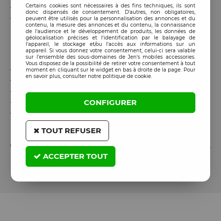
Certains cookies sont nécessaires à des fins techniques, ils sont
-
Compatible
avec plusieurs modèles de smartphones
donc dispensés de consentement. D'autres, non obligatoires,
-
Idéal
pour les ateliers de réparation professionnels
peuvent être utilisés pour la personnalisation des annonces et du
contenu, la mesure des annonces et du contenu, la connaissance
de l'audience et le développement de produits, les données de
géolocalisation précises et l'identification par le balayage de
l'appareil, le stockage et/ou l'accès aux informations sur un
Points forts :
appareil. Si vous donnez votre consentement, celui-ci sera valable
sur l’ensemble des sous-domaines de Jen's mobiles accessories.
Vous disposez de la possibilité de retirer votre consentement à tout
-
Chauffage
rapide et uniforme
moment en cliquant sur le widget en bas à droite de la page. Pour
en savoir plus, consulter notre politique de cookie.
-
Écran
digital
pour contrôle précis
-
Structure
robuste
et
stable
-
Système
de fixation réglable
CONFIGURER
-
Outil
indispensable
pour réparation mobile
TOUT REFUSER
GARANTIE
ACCEPTER TOUT
Cet article est garanti 90 jours à partir de la date de
commande