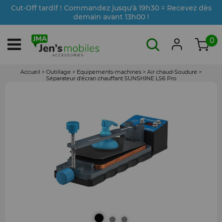
Cut-Off tardif ! Commandez jusqu'à 19h30 = Recevez dès
demain avant 13h00 !
0
Accueil
>
Outillage
>
Equipements-machines
>
Air chaud-Soudure
>
Séparateur d'écran chauffant SUNSHINE LS6 Pro