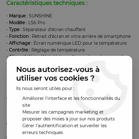
Caractéristiques techniques :
-
Marque
: SUNSHINE
-
Modèle
: LS6 Pro
-
Type
: Séparateur d’écran chauffant
-
Fonction
: Retrait d’écran et vitre arrière de smartphone
-
Affichage
: Écran numérique LED pour la température
-
Contrôle
: Réglage de température
-
Alimentation
: Wide Voltage (large plage de tension)
-
Compatibilité
: Smartphones, écrans LCD/OLED
Nous autorisez-vous à
-
Système
de
fixation
: Support réglable avec ventouse
utiliser vos cookies ?
-
Utilisation
: Réparation et démontage d’écrans collés
Ils nous seront utiles pour :
Avantages :
Améliorer l'interface et les fonctionnalités du
site
-
Facilite
le démontage des écrans collés
Mesurer les campagnes marketing et
-
Température
contrôlée
pour éviter d’endommager les
proposer des mises à jour sur nos produits
composants
Gérer l'authentification et surveiller les
-
Ventouse
de
maintien
solide
pour une manipulation
erreurs techniques
stable