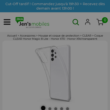
Cut-Off tardif ! Commandez jusqu'à 19h30 = Recevez dès
demain avant 13h00 !
0
Accueil
>
Accessoires
>
Housse et coque de protection
>
CLEAR
>
Coque
CLEAR Honor Magic 8 Lite - Honor X70 - Honor X9d transparent