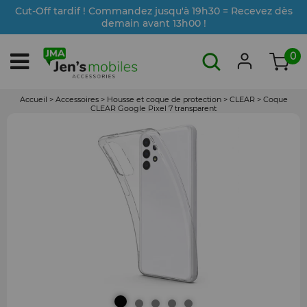
Cut-Off tardif ! Commandez jusqu'à 19h30 = Recevez dès
demain avant 13h00 !
0
Accueil
>
Accessoires
>
Housse et coque de protection
>
CLEAR
>
Coque
CLEAR Google Pixel 7 transparent