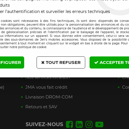
duits
er l'authentification et surveiller les erreurs techniques
 cookies sont nécessaires à des fins techniques, ils sont donc dispensés de cons
, non obligatoires, peuvent être utilisés pour la personnalisation des annonces et du co
es annonces et du contenu, la connaissance de l'audience et le développement de prod
de géolocalisation précises et l'identification par le balayage de l'appareil, le stock
aux informations sur un appareil. Si vous donnez votre consentement, celui-ci sera va
le des sous-domaines de Jen's mobiles accessories. Vous disposez de la possibilité d
nsentement à tout moment en cliquant sur le widget en bas à droite de la page. Pour 
sulter notre politique de cookie.
FIGURER
TOUT REFUSER
ACCEPTER T
SERVICES
BESO
Nos services livraison
Cré
e)
JMA vous fait crédit
Con
Livraison DROM-COM
Retours et SAV
SUIVEZ-NOUS