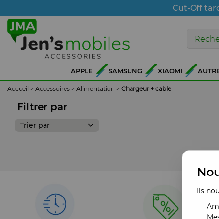
Cut-Off tar
APPLE
SAMSUNG
XIAOMI
AUTR
Accueil
>
Accessoires
>
Alimentation
>
Chargeur + cable
Filtrer par
Trier par
Nou
Ils no
Amé
Mes