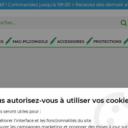
dif ! Commandez jusqu'à 19h30 = Recevez dès demain a
ES
MAC-PC,CONSOLE
ACCESSOIRES
PROTECTIONS
s autorisez-vous à utiliser vos cooki
us seront utiles pour :
liorer l'interface et les fonctionnalités du site
urer les campagnes marketing et proposer des mises à jour sur