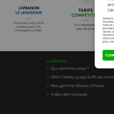
pro
Gér
Certains
D'autres
mesure d
données 
l'accès 
l’ensemb
votre co
plus, con
CON
A PROPOS
Qui sommes-nous ?
JMA Fidelity (jusqu'à 9% de remis
Nos gamme d'écran iPhone
Index des marques