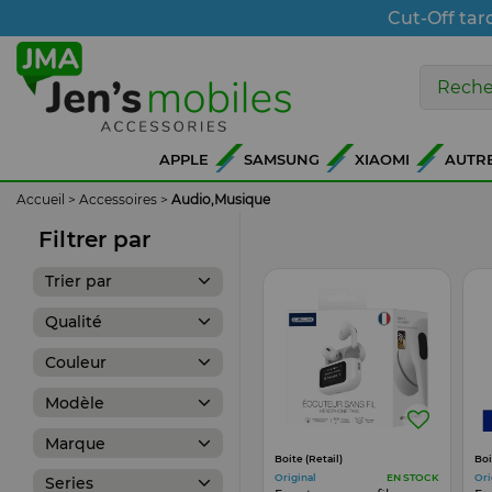
Cut-Off tar
APPLE
SAMSUNG
XIAOMI
AUTR
Accueil
>
Accessoires
>
Audio,Musique
Filtrer par
Trier par
Qualité
Couleur
Modèle
Marque
Boite (Retail)
Boi
Original
Ori
EN STOCK
Series