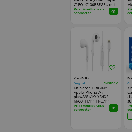
auriculaire (USB-C/Type
M
C) EO-IC100BBEGEU noir
MW
bl
Prix : Veuillez vous
Pri
connecter
co
Vrac (Bulk)
Boi
Original
Ori
EN STOCK
Kit pieton ORIGINAL
Ki
Apple iPhone 7/7
ca
plus/8/8+/iX/iXS/iXS
ch
MAX/i11/i11 PRO/i11
su
PRO MAX Lightning
Pl
Prix : Veuillez vous
Pri
MMTN2ZM/A (Vrac)
TP
connecter
co
blanc