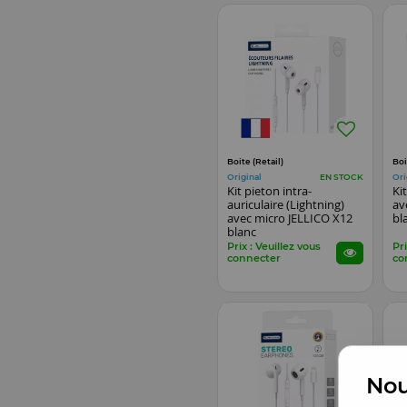
Boite (Retail)
Boi
Original
Ori
EN STOCK
Kit pieton intra-
Ki
auriculaire (Lightning)
av
avec micro JELLICO X12
bl
blanc
Prix : Veuillez vous
Pri
connecter
co
Nou