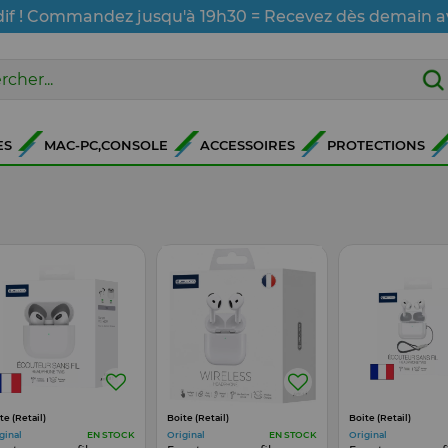
dif ! Commandez jusqu'à 19h30 = Recevez dès demain a
ES
MAC-PC,CONSOLE
ACCESSOIRES
PROTECTIONS
te (Retail)
Boite (Retail)
Boite (Retail)
ginal
Original
Original
EN STOCK
EN STOCK