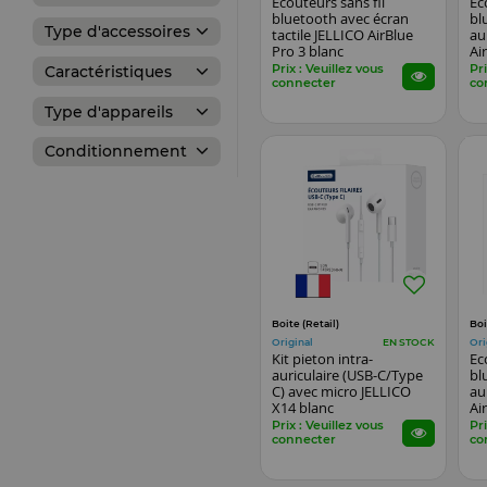
Ecouteurs sans fil
Ec
bluetooth avec écran
bl
Type d'accessoires
tactile JELLICO AirBlue
au
Pro 3 blanc
Ai
Prix : Veuillez vous
Pri
Caractéristiques
connecter
co
Type d'appareils
Conditionnement
Boite (Retail)
Boi
Original
Ori
EN STOCK
Kit pieton intra-
Ec
auriculaire (USB-C/Type
bl
C) avec micro JELLICO
au
X14 blanc
Ai
Prix : Veuillez vous
Pri
connecter
co