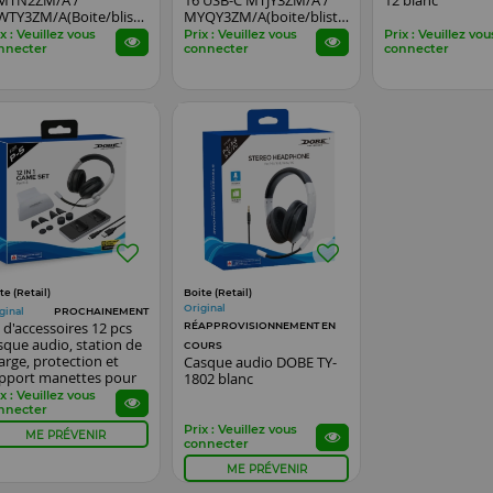
MTN2ZM/A /
16 USB-C MTJY3ZM/A /
12 blanc
TY3ZM/A(Boite/blister)
MYQY3ZM/A(boite/blister)
anc
blanc
x : Veuillez vous
Prix : Veuillez vous
Prix : Veuillez vou
nnecter
connecter
connecter
te (Retail)
Boite (Retail)
Original
ginal
PROCHAINEMENT
t d'accessoires 12 pcs
RÉAPPROVISIONNEMENT EN
sque audio, station de
COURS
arge, protection et
Casque audio DOBE TY-
pport manettes pour
1802 blanc
ayStation 5 / PS5 DOBE
x : Veuillez vous
5-0578B
nnecter
Prix : Veuillez vous
ME PRÉVENIR
connecter
ME PRÉVENIR