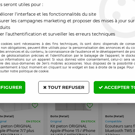
us seront utiles pour :
liorer l'interface et les fonctionnalités du site
te (Retail)
Boite (Retail)
Boite (Retail)
urer les campagnes marketing et proposer des mises à jour sur
ginal
Original
Original
EN STOCK
EN STOCK
sque audio sans fil
Enceinte sans fil
Enceinte sans fil
duits
uetooth JELLICO HD1
bluetooth avec effets
bluetooth doubl
er l'authentification et surveiller les erreurs techniques
ir
lumineux dynamiques
parleur avec effe
JELLICO DS2 noir
lumineux JELLIC
 cookies sont nécessaires à des fins techniques, ils sont donc dispensés de cons
noir
x : Veuillez vous
Prix : Veuillez vous
Prix : Veuillez vou
, non obligatoires, peuvent être utilisés pour la personnalisation des annonces et du co
nnecter
connecter
connecter
es annonces et du contenu, la connaissance de l'audience et le développement de prod
de géolocalisation précises et l'identification par le balayage de l'appareil, le stock
aux informations sur un appareil. Si vous donnez votre consentement, celui-ci sera va
le des sous-domaines de Jen's mobiles accessories. Vous disposez de la possibilité d
nsentement à tout moment en cliquant sur le widget en bas à droite de la page. Pour 
sulter notre politique de cookie.
FIGURER
TOUT REFUSER
ACCEPTER T
te (Retail)
Boite (Retail)
Boite (Retail)
ginal
Original
Compatible
EN STOCK
EN STOCK
t pieton ORIGINAL
Kit pieton ORIGINAL
Ecouteurs sans fi
ple iPhone 7/7 plus
Apple iPhone 15 / iPhone
bluetooth TWS 