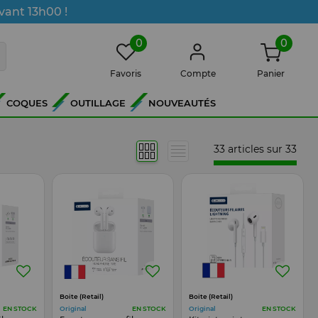
vant 13h00 !
0
0
Favoris
Compte
Panier
COQUES
OUTILLAGE
NOUVEAUTÉS
33 articles sur
33
Boite (Retail)
Boite (Retail)
Original
Original
EN STOCK
EN STOCK
EN STOCK