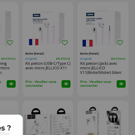
Boite (Retail)
Boite (Retail)
Original
Original
EN STOCK
EN STOCK
EN STOCK
ning
Kit pieton (USB-C/Type C)
Kit pieton (Jack) avec
 micro
avec micro JELLICO X11
micro JELLICO
nc
X11(Boite/blister) blanc
s
Prix : Veuillez vous
Prix : Veuillez vous
connecter
connecter
es ?