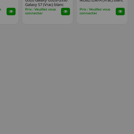
G920 Galaxy G920/G930
MD827ZM/A (Vrac) blanc
Galaxy S7 (Vrac) blanc
s
Prix : Veuillez vous
Prix : Veuillez vous
connecter
connecter