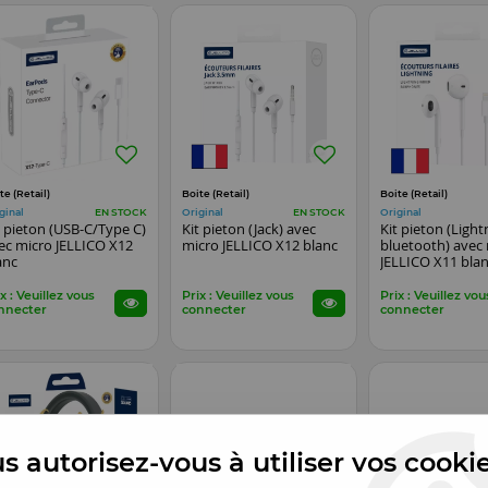
te (Retail)
Boite (Retail)
Boite (Retail)
ginal
Original
Original
EN STOCK
EN STOCK
t pieton (USB-C/Type C)
Kit pieton (Jack) avec
Kit pieton (Light
ec micro JELLICO X12
micro JELLICO X12 blanc
bluetooth) avec
anc
JELLICO X11 bla
x : Veuillez vous
Prix : Veuillez vous
Prix : Veuillez vou
nnecter
connecter
connecter
s autorisez-vous à utiliser vos cooki