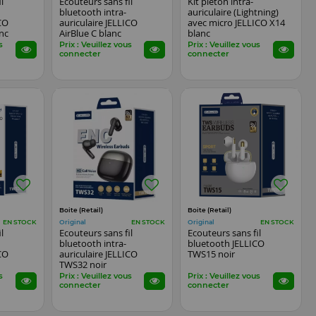
l
Ecouteurs sans fil
Kit pieton intra-
bluetooth intra-
auriculaire (Lightning)
ICO
auriculaire JELLICO
avec micro JELLICO X14
anc
AirBlue C blanc
blanc
s
Prix : Veuillez vous
Prix : Veuillez vous
connecter
connecter
Boite (Retail)
Boite (Retail)
Original
Original
EN STOCK
EN STOCK
EN STOCK
l
Ecouteurs sans fil
Ecouteurs sans fil
bluetooth intra-
bluetooth JELLICO
ICO
auriculaire JELLICO
TWS15 noir
TWS32 noir
s
Prix : Veuillez vous
Prix : Veuillez vous
connecter
connecter