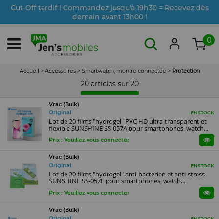
Cut-Off tardif ! Commandez jusqu'à 19h30 = Recevez dès
demain avant 13h00 !
0
Accueil
>
Accessoires
>
Smartwatch, montre connectée
>
Protection
20 articles sur
20
Vrac (Bulk)
Original
EN STOCK
Lot de 20 films "hydrogel" PVC HD ultra-transparent et
flexible SUNSHINE SS-057A pour smartphones, watch...
Prix : Veuillez vous connecter
Vrac (Bulk)
Original
EN STOCK
Lot de 20 films "hydrogel" anti-bactérien et anti-stress
SUNSHINE SS-057F pour smartphones, watch...
Prix : Veuillez vous connecter
Vrac (Bulk)
Original
EN STOCK