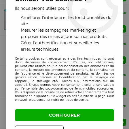
Ils nous seront utiles pour :
Vrac (Bulk)
Original
EN STOCK
Améliorer l'interface et les fonctionnalités du
Lot de 10 films "hydrogel" TPU HD souple SUNSHINE
SS-057P+ grande taille 12,9 pouces pour tablettes
site
Prix : Veuillez vous connecter
Mesurer les campagnes marketing et
proposer des mises à jour sur nos produits
Boite (Retail)
Gérer l'authentification et surveiller les
Compatible
EN STOCK
Lot de 3 films verre trempé pour Apple Watch 40 mm
erreurs techniques
avec moule de pose
Certains cookies sont nécessaires à des fins techniques, ils sont
Prix : Veuillez vous connecter
donc dispensés de consentement. D'autres, non obligatoires,
peuvent être utilisés pour la personnalisation des annonces et du
contenu, la mesure des annonces et du contenu, la connaissance
Boite (Retail)
de l'audience et le développement de produits, les données de
Compatible
EN STOCK
géolocalisation précises et l'identification par le balayage de
Lot de 3 films verre trempé pour Apple Watch 41 mm
l'appareil, le stockage et/ou l'accès aux informations sur un
avec moule de pose
appareil. Si vous donnez votre consentement, celui-ci sera valable
sur l’ensemble des sous-domaines de Jen's mobiles accessories.
Prix : Veuillez vous connecter
Vous disposez de la possibilité de retirer votre consentement à tout
moment en cliquant sur le widget en bas à droite de la page. Pour
en savoir plus, consulter notre politique de cookie.
Boite (Retail)
Compatible
EN STOCK
Lot de 3 films verre trempé pour Apple Watch 44 mm
CONFIGURER
avec moule de pose
Prix : Veuillez vous connecter