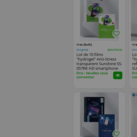
Vrac (Bulk)
Vra
Original
Ori
EN STOCK
Lot de 10 films
Lo
"hydrogel" Anti-Stress
"h
transparent Sunshine SS-
re
057RK HD smartphone
SU
sm
Prix : Veuillez vous
Pri
connecter
co