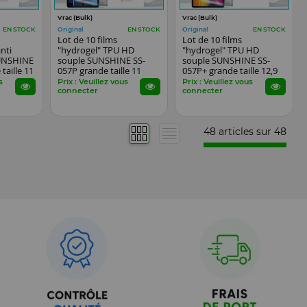
Vrac (Bulk)
Vrac (Bulk)
Original
Original
EN STOCK
EN STOCK
EN STOCK
Lot de 10 films
Lot de 10 films
nti
"hydrogel" TPU HD
"hydrogel" TPU HD
SUNSHINE
souple SUNSHINE SS-
souple SUNSHINE SS-
taille 11
057P grande taille 11
057P+ grande taille 12,9
lettes
pouces pour tablettes
pouces pour tablettes
s
Prix : Veuillez vous
Prix : Veuillez vous
connecter
connecter
48 articles sur
48