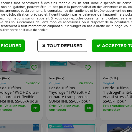
mière bleue SUNSHINE
souple SUNSHINE SS-
privé SUNSHINE 
 cookies sont nécessaires à des fins techniques, ils sont donc dispensés de cons
-057PB grande taille 11
057P grande taille 11
075FS pour
, non obligatoires, peuvent être utilisés pour la personnalisation des annonces et du co
uces pour tablettes
pouces pour tablettes
smartphones, wa
x : Veuillez vous
Prix : Veuillez vous
Prix : Veuillez vou
es annonces et du contenu, la connaissance de l'audience et le développement de prod
nnecter
connecter
connecter
de géolocalisation précises et l'identification par le balayage de l'appareil, le stock
aux informations sur un appareil. Si vous donnez votre consentement, celui-ci sera va
le des sous-domaines de Jen's mobiles accessories. Vous disposez de la possibilité d
nsentement à tout moment en cliquant sur le widget en bas à droite de la page. Pour 
sulter notre politique de cookie.
FIGURER
TOUT REFUSER
ACCEPTER T
c (Bulk)
Vrac (Bulk)
Vrac (Bulk)
ginal
Original
Original
EN STOCK
EN STOCK
t de 10 films
Lot de 10 films
Lot de 10 films
ydrogel" PVC HD ultra-
"hydrogel" TPU Soft HD
"hydrogel" anti-
ansparent et flexible
et haute-transparence
et anti-stress 
NSHINE SS-057A pour
SUNSHINE SS-057 pour
SS-057F pour
artphones, watch...
smartphones, watch...
smartphones, wa
x : Veuillez vous
Prix : Veuillez vous
Prix : Veuillez vou
nnecter
connecter
connecter