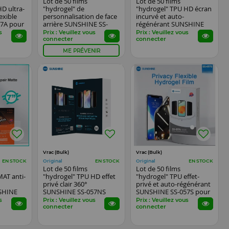
Lot de 50 films
Lot de 50 films
D ultra-
"hydrogel" de
"hydrogel" TPU HD écran
exible
personnalisation de face
incurvé et auto-
7A pour
arrière SUNSHINE SS-
régénérant SUNSHINE
tch...
057Y pour smartphones
SS-057R pour
s
Prix : Veuillez vous
Prix : Veuillez vous
smartphones, watch...
connecter
connecter
ME PRÉVENIR
Vrac (Bulk)
Vrac (Bulk)
Original
Original
EN STOCK
EN STOCK
EN STOCK
Lot de 50 films
Lot de 50 films
MAT anti-
"hydrogel" TPU HD effet
"hydrogel" TPU effet-
privé clair 360°
privé et auto-régénérant
SHINE
SUNSHINE SS-057NS
SUNSHINE SS-057S pour
pour smartphones
smartphones, watch...
s
Prix : Veuillez vous
Prix : Veuillez vous
connecter
connecter