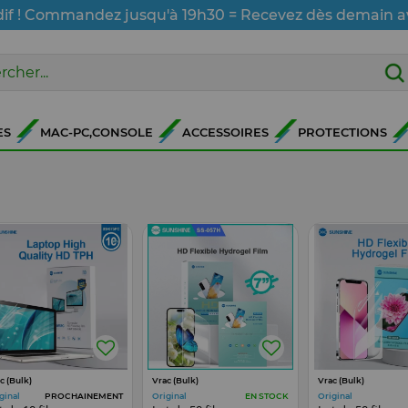
dif ! Commandez jusqu'à 19h30 = Recevez dès demain a
ES
MAC-PC,CONSOLE
ACCESSOIRES
PROTECTIONS
c (Bulk)
Vrac (Bulk)
Vrac (Bulk)
ginal
Original
Original
PROCHAINEMENT
EN STOCK