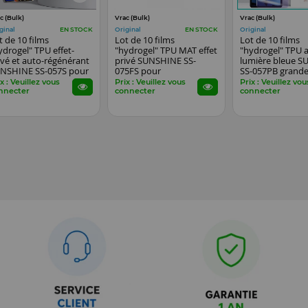
c (Bulk)
Vrac (Bulk)
Vrac (Bulk)
ginal
Original
Original
EN STOCK
EN STOCK
t de 10 films
Lot de 10 films
Lot de 10 films
ydrogel" TPU effet-
"hydrogel" TPU MAT effet
"hydrogel" TPU a
ivé et auto-régénérant
privé SUNSHINE SS-
lumière bleue 
NSHINE SS-057S pour
075FS pour
SS-057PB grande 
artphones, watch...
smartphones, watch...
pouces pour tab
x : Veuillez vous
Prix : Veuillez vous
Prix : Veuillez vou
nnecter
connecter
connecter