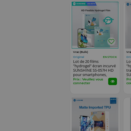
Vrac (Bulk)
Vra
Original
Ori
EN STOCK
Lot de 20 films
Lo
"hydrogel" écran incurvé
"h
SUNSHINE SS-057H HD
tr
pour smartphones,
SU
watch...
sm
Prix : Veuillez vous
Pri
connecter
co