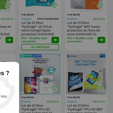
Vrac (Bulk)
Vrac (Bulk)
Original
Original
EN STOCK
PROCHAINEMENT
EN STOCK
Lot de 25 films
Lot de 25 films
tress et
"hydrogel" UV HD en
"hydrogel" MAT haute
verre trempé haute
protection en fibre de
NSHINE
protection SUNSHINE
verre SUNSHINE SS-
ur
SS-075UT pour
075UE pour
s
Prix : Veuillez vous
Prix : Veuillez vous
smartphones
smartphones, watch...
connecter
connecter
ME PRÉVENIR
es ?
 nos
Vrac (Bulk)
Vrac (Bulk)
Original
Original
EN STOCK
EN STOCK
EN STOCK
Lot de 20 films
Lot de 25 films
MAT effet
"hydrogel" TPU HD
"hydrogel" TPU HD 360°