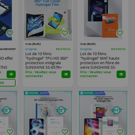
Vrac (Bulk)
Vrac (Bulk)
Original
Original
AINEMENT
EN STOCK
EN STOCK
Lot de 10 films
Lot de 10 films
HD effet
"hydrogel" TPU HD 360°
"hydrogel" MAT haute
protection intégrale
protection en fibre de
57NS
SUNSHINE SS-057R+
verre SUNSHINE SS-
es
pour smartphone
075UE pour
s
Prix : Veuillez vous
Prix : Veuillez vous
pliables
smartphones, watch...
connecter
connecter
IR