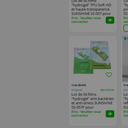
Lot de 50 films
Lo
"hydrogel" TPU Soft HD
"h
et haute-transparence
pr
SUNSHINE SS-057 pour
SS
smartphones, watch...
or
Prix : Veuillez vous
Pri
connecter
co
Vrac (Bulk)
Vra
Original
Ori
EN STOCK
Lot de 50 films
Lo
"hydrogel" anti-bactérien
"h
et anti-stress SUNSHINE
re
SS-057F pour
SU
smartphones, watch...
sm
Prix : Veuillez vous
Pri
connecter
co