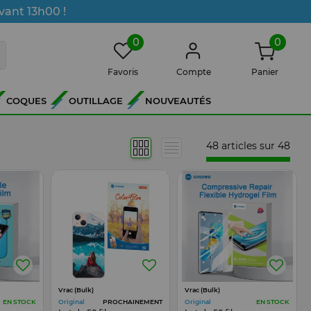
vant 13h00 !
0
0
Favoris
Compte
Panier
COQUES
OUTILLAGE
NOUVEAUTÉS
48 articles sur
48
Vrac (Bulk)
Vrac (Bulk)
Original
Original
EN STOCK
PROCHAINEMENT
EN STOCK