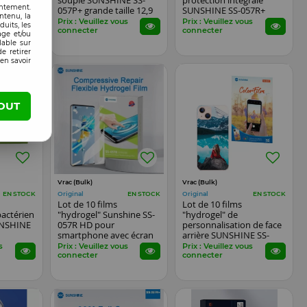
SS-
souple SUNSHINE SS-
protection intégrale
entement.
057P+ grande taille 12,9
SUNSHINE SS-057R+
ntenu, la
tch...
pouces pour tablettes
pour smartphone
s
Prix : Veuillez vous
Prix : Veuillez vous
uits, les
pliables
connecter
connecter
age et/ou
lable sur
e retirer
en savoir
OUT
Vrac (Bulk)
Vrac (Bulk)
Original
Original
EN STOCK
EN STOCK
EN STOCK
Lot de 10 films
Lot de 10 films
bactérien
"hydrogel" Sunshine SS-
"hydrogel" de
SUNSHINE
057R HD pour
personnalisation de face
smartphone avec écran
arrière SUNSHINE SS-
tch...
incurvé
057Y pour smartphones
s
Prix : Veuillez vous
Prix : Veuillez vous
connecter
connecter