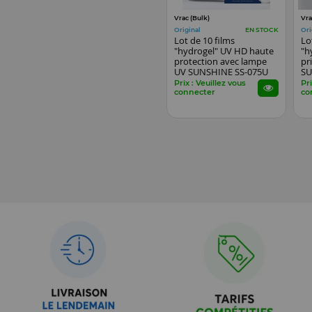
Vrac (Bulk)
Vra
Original
Ori
EN STOCK
Lot de 10 films
Lo
"hydrogel" UV HD haute
"h
protection avec lampe
pr
UV SUNSHINE SS-075U
SU
pour smartphones
sm
Prix : Veuillez vous
Pri
connecter
co