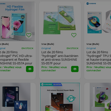
c (Bulk)
Vrac (Bulk)
Vrac (Bulk)
ginal
Original
Original
EN STOCK
EN STOCK
t de 20 films
Lot de 20 films
Lot de 20 films
ydrogel" PVC HD ultra-
"hydrogel" anti-bactérien
"hydrogel" TPU 
ansparent et flexible
et anti-stress SUNSHINE
et haute-transp
NSHINE SS-057A pour
SS-057F pour
SUNSHINE SS-05
artphones, watch...
smartphones, watch...
smartphones, wa
x : Veuillez vous
Prix : Veuillez vous
Prix : Veuillez vou
nnecter
connecter
connecter