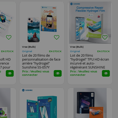
Vrac (Bulk)
Vrac (Bulk)
Original
Original
EN STOCK
EN STOCK
EN STOCK
Lot de 20 films de
Lot de 20 films
Soft HD
personnalisation de face
"hydrogel" TPU HD écran
arence
arrière "hydrogel"
incurvé et auto-
7 pour
Sunshine SS-057Y
régénérant SUNSHINE
tch...
smartphone
SS-057R pour
s
Prix : Veuillez vous
Prix : Veuillez vous
smartphones, watch...
connecter
connecter