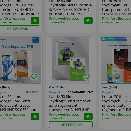
t de 10 films
Lot de 50 films
Lot de 50 films
ydrogel" PET HD full
"hydrogel" écran incurvé
"hydrogel" PVC H
otection SUNSHINE
SUNSHINE SS-057H HD
transparent et fl
-075PC 16 pouces pour
pour smartphones,
SUNSHINE SS-05
dinateurs
watch...
smartphones, wa
x : Veuillez vous
Prix : Veuillez vous
Prix : Veuillez vou
nnecter
connecter
connecter
ME PRÉVENIR
c (Bulk)
Vrac (Bulk)
Vrac (Bulk)
ginal
Original
Original
EN STOCK
PROCHAINEMENT
t de 50 films
Lot de 50 films
Lot de 50 films
ydrogel" MAT anti-
"hydrogel" anti-stress et
"hydrogel" EPU 
flets et anti-traces
auto-régénérant
stress et auto-
NSHINE SS-057E pour
transparent SUNSHINE
régénérant SUN
artphones, watch...
SS-057RK HD pour
SS-057EK pour
x : Veuillez vous
Prix : Veuillez vous
Prix : Veuillez vou
smartphones
smartphones
nnecter
connecter
connecter
ME PRÉVENIR