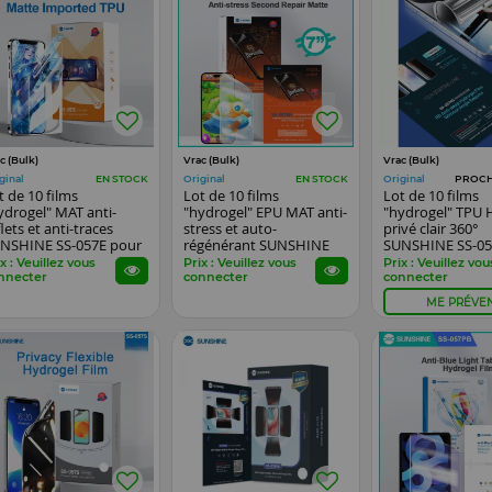
c (Bulk)
Vrac (Bulk)
Vrac (Bulk)
ginal
Original
Original
EN STOCK
EN STOCK
PROCH
t de 10 films
Lot de 10 films
Lot de 10 films
ydrogel" MAT anti-
"hydrogel" EPU MAT anti-
"hydrogel" TPU 
flets et anti-traces
stress et auto-
privé clair 360°
NSHINE SS-057E pour
régénérant SUNSHINE
SUNSHINE SS-0
artphones, watch...
SS-057EK pour
pour smartphon
x : Veuillez vous
Prix : Veuillez vous
Prix : Veuillez vou
smartphones
nnecter
connecter
connecter
ME PRÉVEN