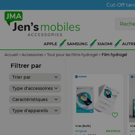
Cut-Off tar
APPLE
SAMSUNG
XIAOMI
AUTR
Accueil
>
Accessoires
>
Tout pour les films hydrogel
>
Film hydrogel
Filtrer par
Trier par
Type d'accessoires
Caractéristiques
Type d'appareils
Vrac (Bulk)
Vra
Original
Ori
EN STOCK