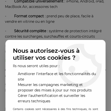
-
Compatible universellement
: iPhone, Android, iPad,
MacBook Air, accessoires tech
-
Format compact
: prend peu de place, facile à
vendre en vitrine ou en ligne
-
Sécurité complète
: système de protection intégré
contre les surcharges, surchauffes et courts-circuits
-
Excellente solution
pro pour les reconditionneurs,
Nous autorisez-vous à
réparateurs et autoentrepreneurs
utiliser vos cookies ?
Packaging professionnel et vendeur :
Ils nous seront utiles pour :
Conditionné dans un blister élégant, sobre, le JELLICO C79
Améliorer l'interface et les fonctionnalités du
adopte un design qui évoque la qualité et la fiabilité.
site
Mesurer les campagnes marketing et
Sa présentation facilite la vente en boutique et renforce
proposer des mises à jour sur nos produits
l’image professionnelle du point de vente.
Gérer l'authentification et surveiller les
erreurs techniques
En résumé :
Certains cookies sont nécessaires à des fins techniques, ils sont