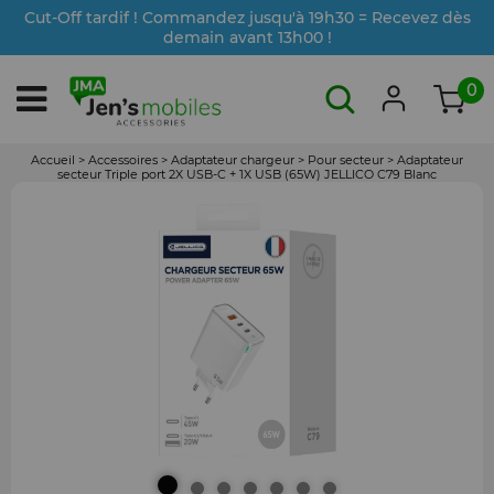
Cut-Off tardif ! Commandez jusqu'à 19h30 = Recevez dès
demain avant 13h00 !
0
Accueil
>
Accessoires
>
Adaptateur chargeur
>
Pour secteur
>
Adaptateur
secteur Triple port 2X USB-C + 1X USB (65W) JELLICO C79 Blanc