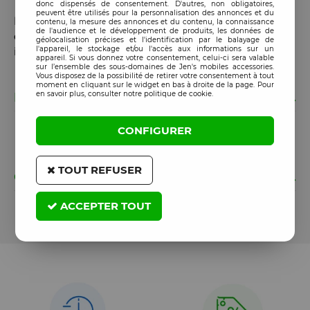
donc dispensés de consentement. D'autres, non obligatoires,
peuvent être utilisés pour la personnalisation des annonces et du
Le C79 est le choix parfait pour les pros à la recherche
contenu, la mesure des annonces et du contenu, la connaissance
de l'audience et le développement de produits, les données de
d’un chargeur multiport fiable, puissant et facile à
géolocalisation précises et l'identification par le balayage de
l'appareil, le stockage et/ou l'accès aux informations sur un
intégrer dans une offre de service ou de revente.
appareil. Si vous donnez votre consentement, celui-ci sera valable
sur l’ensemble des sous-domaines de Jen's mobiles accessories.
Vous disposez de la possibilité de retirer votre consentement à tout
moment en cliquant sur le widget en bas à droite de la page. Pour
en savoir plus, consulter notre politique de cookie.
LETTRE SUIVIE
La livraison en lettre suivie n’est pas disponible pour
CONFIGURER
ce produit
TOUT REFUSER
GARANTIE
ACCEPTER TOUT
Cet article est garanti 365 jours à partir de la date de
commande