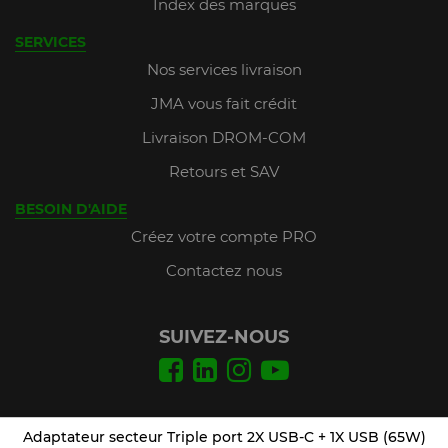
Index des marques
SERVICES
Nos services livraison
JMA vous fait crédit
Livraison DROM-COM
Retours et SAV
BESOIN D'AIDE
Créez votre compte PRO
Contactez nous
SUIVEZ-NOUS
Conditions Générales de Vente
Adaptateur secteur Triple port 2X USB-C + 1X USB (65W)