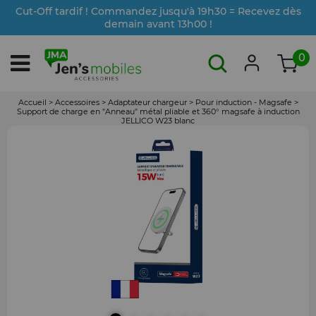
Cut-Off tardif ! Commandez jusqu'à 19h30 = Recevez dès
demain avant 13h00 !
0
Accueil
>
Accessoires
>
Adaptateur chargeur
>
Pour induction - Magsafe
>
Support de charge en "Anneau" métal pliable et 360° magsafe à induction
JELLICO W23 blanc