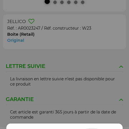
JELLICO
Réf. :
AR0023247
/ Réf. constructeur :
W23
Boite (Retail)
Original
LETTRE SUIVIE
La livraison en lettre suivie n’est pas disponible pour
ce produit
GARANTIE
Cet article est garanti 365 jours à partir de la date de
commande