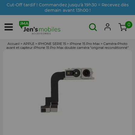
Cut-Off tardif ! Commandez jusqu'à 19h30 = Recevez dès
demain avant 13h00 !
0
Accueil
>
APPLE
>
IPHONE SERIE 15
>
iPhone 15 Pro Max
>
Caméra-Photo
avant et capteur iPhone 15 Pro Max double caméra "original reconditionné"