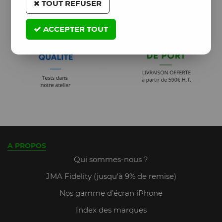
TOUT REFUSER
ACCEPTER TOUT
A PROPOS
Qui sommes-nous ?
JMA Fidelity (jusqu'à 9% de remise)
Nos gamme d'écran iPhone
Index des marques