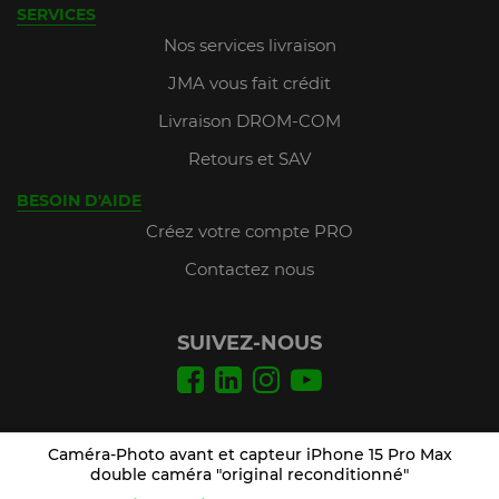
SERVICES
Nos services livraison
JMA vous fait crédit
Livraison DROM-COM
Retours et SAV
BESOIN D'AIDE
Créez votre compte PRO
Contactez nous
SUIVEZ-NOUS
Conditions Générales de Vente
Caméra-Photo avant et capteur iPhone 15 Pro Max
Mentions légales
double caméra "original reconditionné"