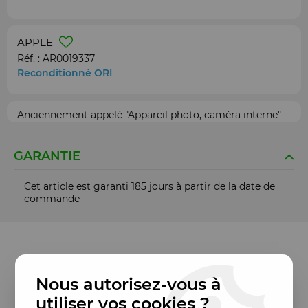
APPLE
Réf. :
AR0019337
Reconditionné ORI
Anciennement appelé "Appareil photo, caméra interne"
GARANTIE
Cet article est garanti 185 jours à partir de la date de
commande
Nous autorisez-vous à
utiliser vos cookies ?