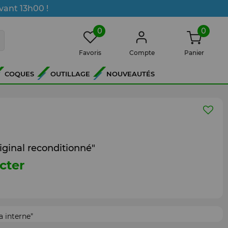
vant 13h00 !
0
0
Favoris
Compte
Panier
COQUES
OUTILLAGE
NOUVEAUTÉS
ginal reconditionné"
cter
 interne"