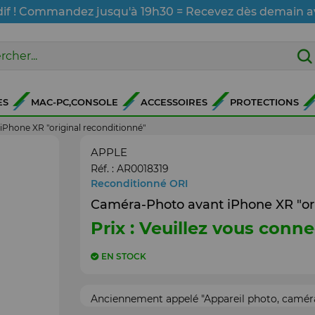
dif ! Commandez jusqu'à 19h30 = Recevez dès demain a
ES
MAC-PC,CONSOLE
ACCESSOIRES
PROTECTIONS
Phone XR "original reconditionné"
APPLE
Réf. :
AR0018319
Reconditionné ORI
Caméra-Photo avant iPhone XR "ori
Prix : Veuillez vous conne
EN STOCK
Anciennement appelé "Appareil photo, caméra