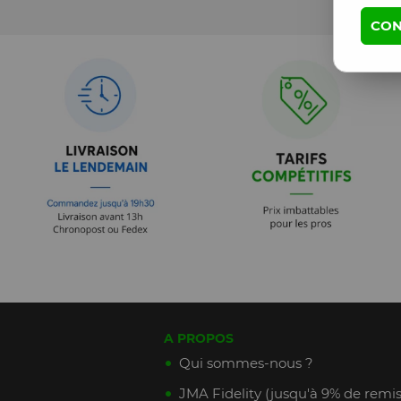
CON
A PROPOS
Qui sommes-nous ?
JMA Fidelity (jusqu'à 9% de remis