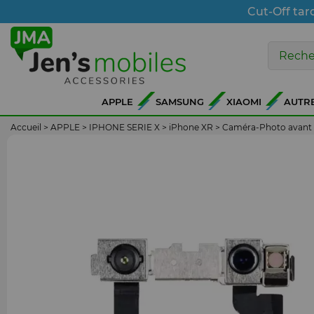
Cut-Off tar
APPLE
SAMSUNG
XIAOMI
AUTR
Accueil
>
APPLE
>
IPHONE SERIE X
>
iPhone XR
>
Caméra-Photo avant i