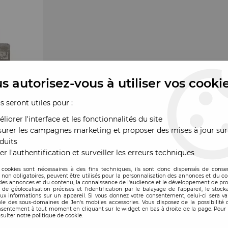
s autorisez-vous à utiliser vos cooki
us seront utiles pour :
liorer l'interface et les fonctionnalités du site
urer les campagnes marketing et proposer des mises à jour sur
duits
er l'authentification et surveiller les erreurs techniques
 cookies sont nécessaires à des fins techniques, ils sont donc dispensés de cons
, non obligatoires, peuvent être utilisés pour la personnalisation des annonces et du co
es annonces et du contenu, la connaissance de l'audience et le développement de prod
de géolocalisation précises et l'identification par le balayage de l'appareil, le stock
aux informations sur un appareil. Si vous donnez votre consentement, celui-ci sera va
le des sous-domaines de Jen's mobiles accessories. Vous disposez de la possibilité d
ande
nsentement à tout moment en cliquant sur le widget en bas à droite de la page. Pour 
sulter notre politique de cookie.