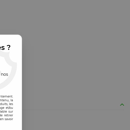
es ?
 nos
entement.
ntenu, la
uits, les
age et/ou
lable sur
e retirer
en savoir