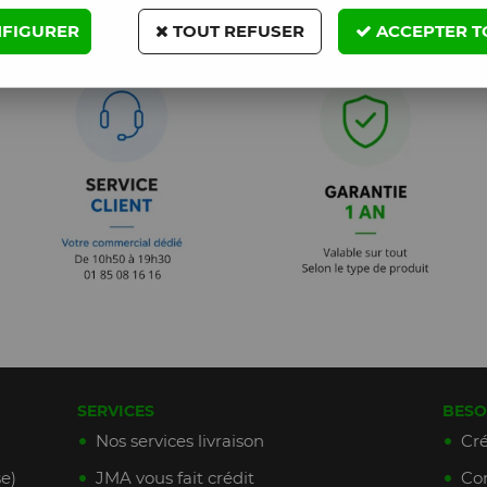
FIGURER
TOUT REFUSER
ACCEPTER T
SERVICES
BESO
Nos services livraison
Cré
e)
JMA vous fait crédit
Con