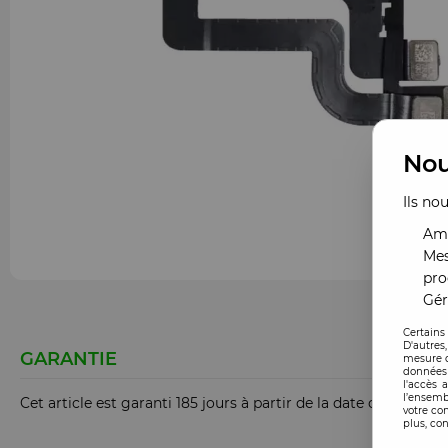
Nou
Ils no
Amé
Mes
pro
Gér
Certains
D'autres
GARANTIE
mesure d
données 
l'accès 
l’ensemb
Cet article est garanti 185 jours à partir de la date de comm
votre co
plus, con