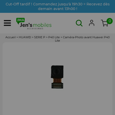
Cut-Off tardif ! Commandez jusqu'à 19h30 = Recevez dès
demain avant 13h00 !
0
Accueil
>
HUAWEI
>
SERIE P
>
P40 Lite
>
Caméra-Photo avant Huawei P40
Lite