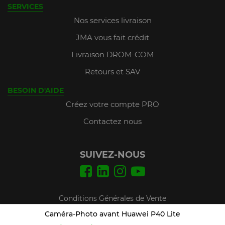
SERVICES
Nos services livraison
JMA vous fait crédit
Livraison DROM-COM
Retours et SAV
BESOIN D'AIDE
Créez votre compte PRO
Contactez nous
SUIVEZ-NOUS
Conditions Générales de Vente
Mentions légales
Caméra-Photo avant Huawei P40 Lite