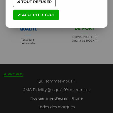
TOUT REFUSER
ACCEPTER TOUT
A PROPOS
Qui sommes-nous ?
JMA Fidelity (jusqu'à 9% de remise)
Nos gamme d'écran iPhone
Index des marques