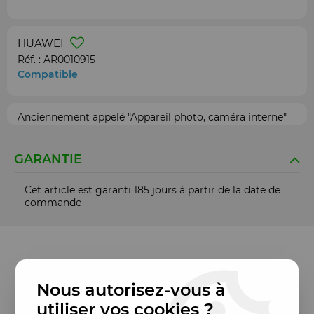
HUAWEI
Réf. :
AR0010915
Compatible
Anciennement appelé "Appareil photo, caméra interne"
GARANTIE
Cet article est garanti 185 jours à partir de la date de
commande
Nous autorisez-vous à
utiliser vos cookies ?