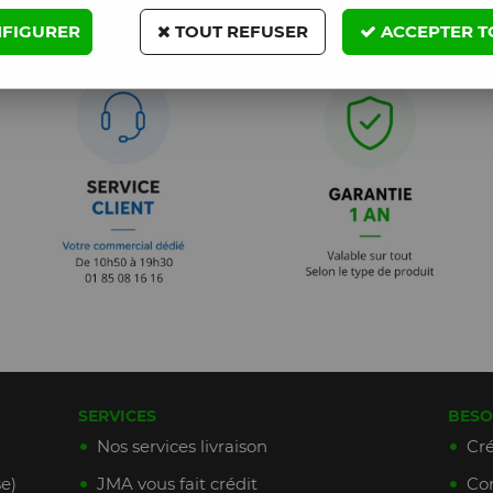
FIGURER
TOUT REFUSER
ACCEPTER T
SERVICES
BESO
Nos services livraison
Cré
e)
JMA vous fait crédit
Con