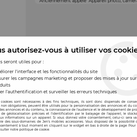
Anciennement appelé "Appareil photo, caméra
s autorisez-vous à utiliser vos cooki
us seront utiles pour :
liorer l'interface et les fonctionnalités du site
urer les campagnes marketing et proposer des mises à jour sur
duits
er l'authentification et surveiller les erreurs techniques
 cookies sont nécessaires à des fins techniques, ils sont donc dispensés de cons
, non obligatoires, peuvent être utilisés pour la personnalisation des annonces et du co
es annonces et du contenu, la connaissance de l'audience et le développement de prod
de géolocalisation précises et l'identification par le balayage de l'appareil, le stock
aux informations sur un appareil. Si vous donnez votre consentement, celui-ci sera va
le des sous-domaines de Jen's mobiles accessories. Vous disposez de la possibilité d
ande
nsentement à tout moment en cliquant sur le widget en bas à droite de la page. Pour 
sulter notre politique de cookie.