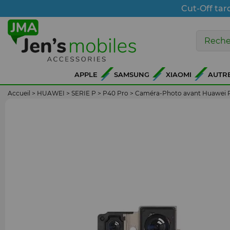
Cut-Off tar
APPLE
SAMSUNG
XIAOMI
AUTR
Accueil
>
HUAWEI
>
SERIE P
>
P40 Pro
>
Caméra-Photo avant Huawei 