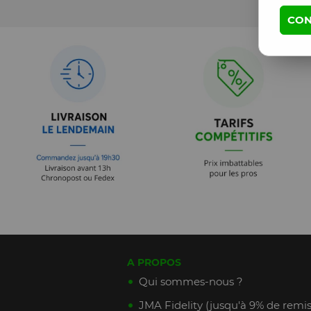
CON
A PROPOS
Qui sommes-nous ?
JMA Fidelity (jusqu'à 9% de remis