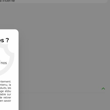
 interne"
es ?
 nos
entement.
ntenu, la
uits, les
age et/ou
lable sur
e retirer
en savoir