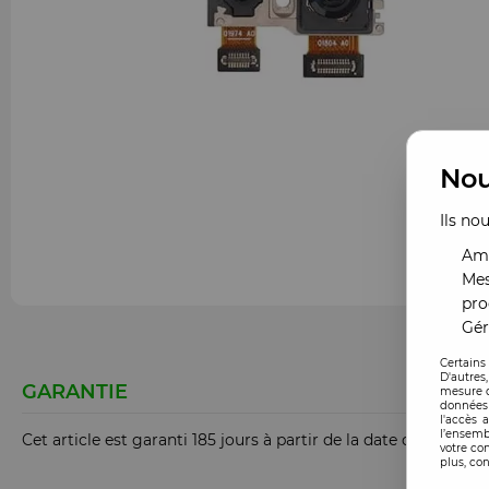
Nou
Ils no
Amé
Mes
pro
Gér
Certains
D'autres
GARANTIE
mesure d
données 
l'accès 
l’ensemb
Cet article est garanti 185 jours à partir de la date de comm
votre co
plus, con