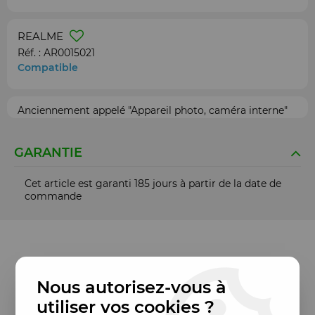
REALME
Réf. :
AR0015021
Compatible
Anciennement appelé "Appareil photo, caméra interne"
GARANTIE
Cet article est garanti 185 jours à partir de la date de
commande
Nous autorisez-vous à
utiliser vos cookies ?