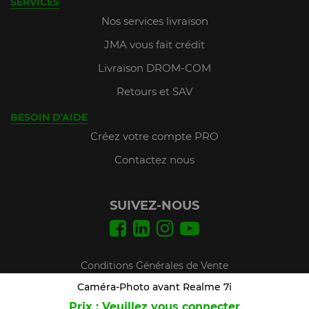
SERVICES
Nos services livraison
JMA vous fait crédit
Livraison DROM-COM
Retours et SAV
BESOIN D'AIDE
Créez votre compte PRO
Contactez nous
SUIVEZ-NOUS
Conditions Générales de Vente
Mentions légales
Caméra-Photo avant Realme 7i
Prix : Veuillez vous connecter
Plan du site