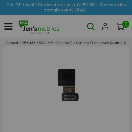
Cut-Off tardif ! Commandez jusqu'à 19h30 = Recevez dès
demain avant 13h00 !
0
Accueil
>
REALME
>
REALME
>
Realme 7i
>
Caméra-Photo avant Realme 7i