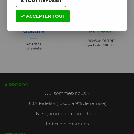
TOUT REFUSER
ACCEPTER TOUT
A PROPOS
Qui sommes-nous ?
JMA Fidelity (jusqu'à 9% de remise)
Nos gamme d'écran iPhone
Index des marques