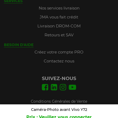
SERVICES
Nos services livraison
JMA vous fait crédit
Livraison DROM-COM
Retours et SAV
BESOIN D'AIDE
Créez votre compte PRO
Contactez nous
SUIVEZ-NOUS
Conditions Générales de Vente
Mentions légales
Caméra-Photo avant Vivo Y72
Prix : Veuillez vous connecter
Plan du site