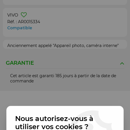
VIVO
Réf. :
AR0015334
Compatible
Anciennement appelé "Appareil photo, caméra interne"
GARANTIE
Cet article est garanti 185 jours à partir de la date de
commande
Nous autorisez-vous à
utiliser vos cookies ?