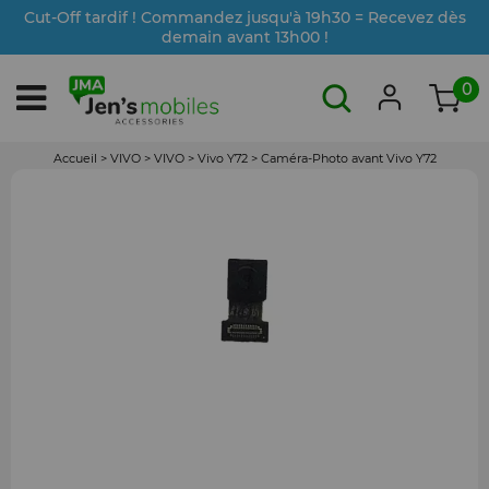
Cut-Off tardif ! Commandez jusqu'à 19h30 = Recevez dès
demain avant 13h00 !
0
Accueil
>
VIVO
>
VIVO
>
Vivo Y72
>
Caméra-Photo avant Vivo Y72