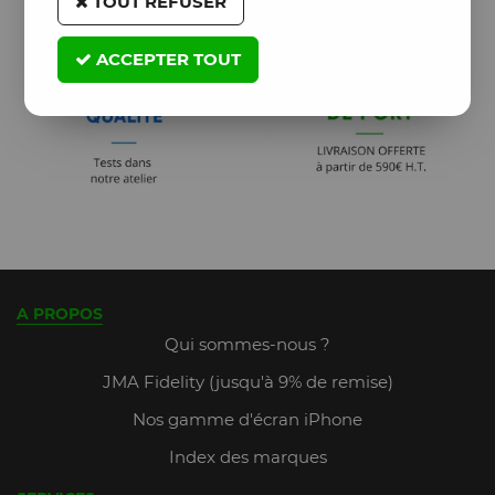
TOUT REFUSER
ACCEPTER TOUT
A PROPOS
Qui sommes-nous ?
JMA Fidelity (jusqu'à 9% de remise)
Nos gamme d'écran iPhone
Index des marques