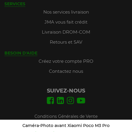
SERVICES
Nos services livraison
JMA vous fait crédit
Livraison DROM-COM
Retours et SAV
BESOIN D'AIDE
Créez votre compte PRO
Contactez nous
SUIVEZ-NOUS
Conditions Générales de Vente
Mentions légales
Caméra-Photo avant Xiaomi Poco M3 Pro