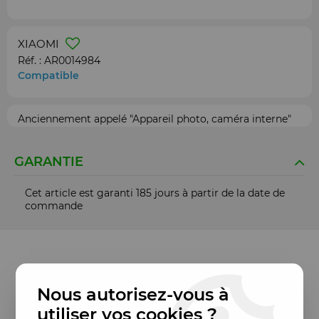
XIAOMI
Réf. :
AR0014984
Compatible
Anciennement appelé "Appareil photo, caméra interne"
GARANTIE
Cet article est garanti 185 jours à partir de la date de
commande
Nous autorisez-vous à
utiliser vos cookies ?