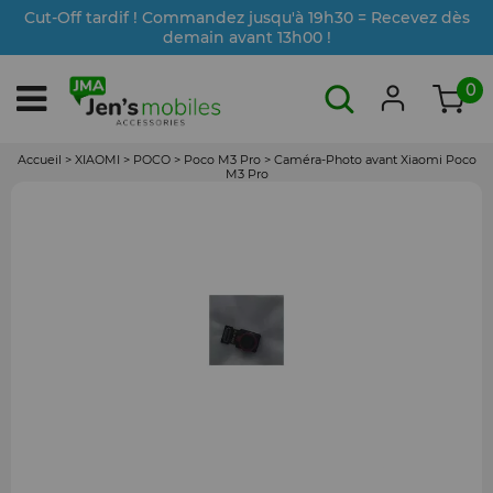
Cut-Off tardif ! Commandez jusqu'à 19h30 = Recevez dès
demain avant 13h00 !
0
Accueil
>
XIAOMI
>
POCO
>
Poco M3 Pro
>
Caméra-Photo avant Xiaomi Poco
M3 Pro