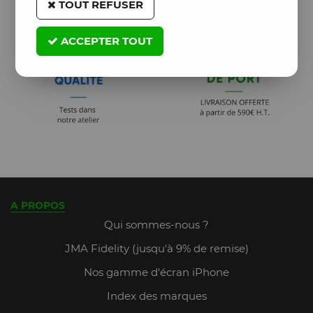
TOUT REFUSER
ACCEPTER TOUT
A PROPOS
Qui sommes-nous ?
JMA Fidelity (jusqu'à 9% de remise)
Nos gamme d'écran iPhone
Index des marques