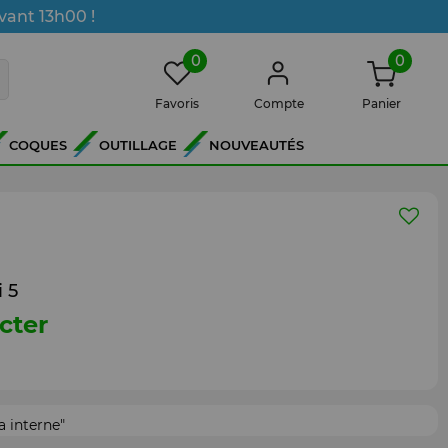
vant 13h00 !
0
0
Favoris
Compte
Panier
COQUES
OUTILLAGE
NOUVEAUTÉS
 5
cter
 interne"