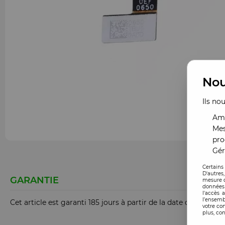
Nou
Ils no
Amé
Mes
pro
Gér
Certains
D'autres
GARANTIE
mesure d
données 
l'accès 
l’ensemb
Cet article est garanti 185 jours à partir de la date de comm
votre co
plus, con