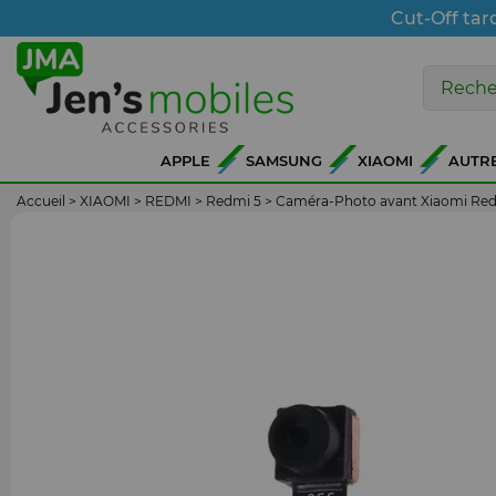
Cut-Off tar
APPLE
SAMSUNG
XIAOMI
AUTR
Accueil
>
XIAOMI
>
REDMI
>
Redmi 5
>
Caméra-Photo avant Xiaomi Red