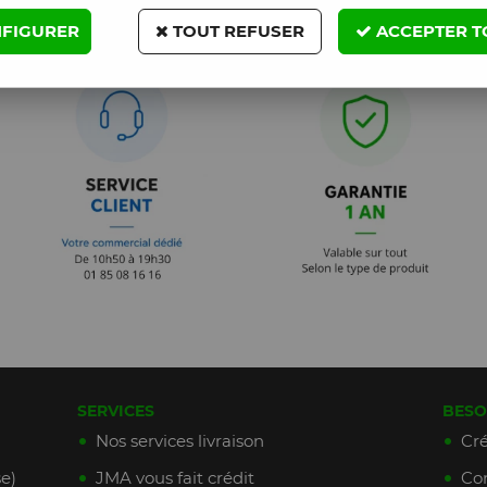
FIGURER
TOUT REFUSER
ACCEPTER T
SERVICES
BESO
Nos services livraison
Cré
e)
JMA vous fait crédit
Con