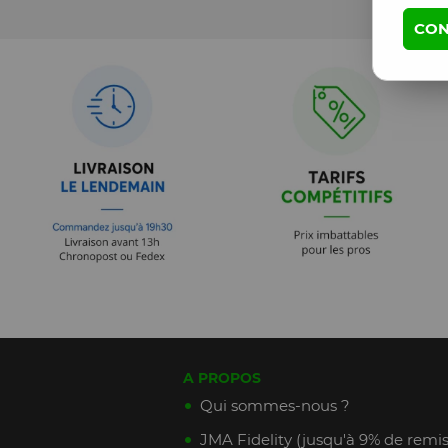
CON
A PROPOS
Qui sommes-nous ?
JMA Fidelity (jusqu'à 9% de remis