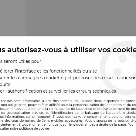
s autorisez-vous à utiliser vos cooki
us seront utiles pour :
liorer l'interface et les fonctionnalités du site
urer les campagnes marketing et proposer des mises à jour sur
duits
er l'authentification et surveiller les erreurs techniques
 cookies sont nécessaires à des fins techniques, ils sont donc dispensés de cons
, non obligatoires, peuvent être utilisés pour la personnalisation des annonces et du co
es annonces et du contenu, la connaissance de l'audience et le développement de prod
de géolocalisation précises et l'identification par le balayage de l'appareil, le stock
aux informations sur un appareil. Si vous donnez votre consentement, celui-ci sera va
le des sous-domaines de Jen's mobiles accessories. Vous disposez de la possibilité d
ande
nsentement à tout moment en cliquant sur le widget en bas à droite de la page. Pour 
sulter notre politique de cookie.