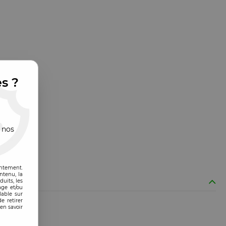
es ?
 nos
entement.
ntenu, la
uits, les
age et/ou
lable sur
e retirer
en savoir