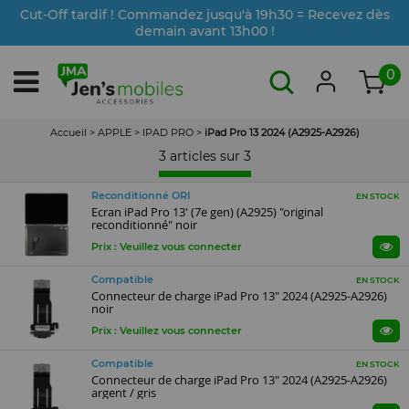
Cut-Off tardif ! Commandez jusqu'à 19h30 = Recevez dès
demain avant 13h00 !
0
Accueil
>
APPLE
>
IPAD PRO
>
iPad Pro 13 2024 (A2925-A2926)
3 articles sur
3
Reconditionné ORI
EN STOCK
Ecran iPad Pro 13' (7e gen) (A2925) "original
reconditionné" noir
Prix : Veuillez vous connecter
Compatible
EN STOCK
Connecteur de charge iPad Pro 13" 2024 (A2925-A2926)
noir
Prix : Veuillez vous connecter
Compatible
EN STOCK
Connecteur de charge iPad Pro 13" 2024 (A2925-A2926)
argent / gris