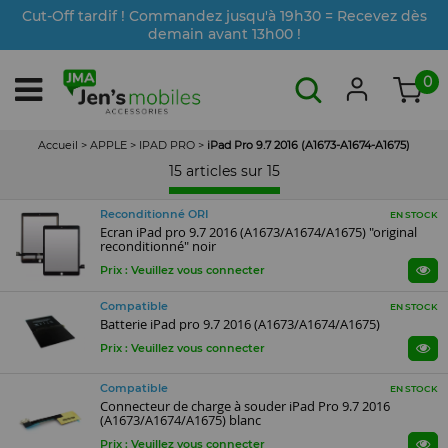
Cut-Off tardif ! Commandez jusqu'à 19h30 = Recevez dès
demain avant 13h00 !
0
Accueil
>
APPLE
>
IPAD PRO
>
iPad Pro 9.7 2016 (A1673-A1674-A1675)
15 articles sur
15
Reconditionné ORI
EN STOCK
Ecran iPad pro 9.7 2016 (A1673/A1674/A1675) "original
reconditionné" noir
Prix : Veuillez vous connecter
Compatible
EN STOCK
Batterie iPad pro 9.7 2016 (A1673/A1674/A1675)
Prix : Veuillez vous connecter
Compatible
EN STOCK
Connecteur de charge à souder iPad Pro 9.7 2016
(A1673/A1674/A1675) blanc
Prix : Veuillez vous connecter