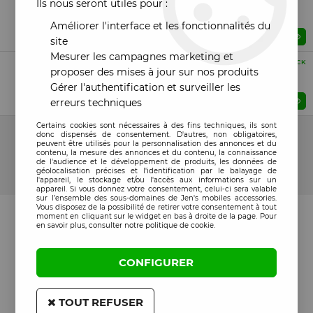
Ils nous seront utiles pour :
Tiroir sim iPad Pro 9.7 2016 (A1673/A1674/A1675)
silver/argent
Améliorer l'interface et les fonctionnalités du
Prix : Veuillez vous connecter
site
Mesurer les campagnes marketing et
Compatible
EN STOCK
proposer des mises à jour sur nos produits
Nappe flex test ecran iPad Pro 9.7 2016
(A1673/A1674/A1675)
Gérer l'authentification et surveiller les
Prix : Veuillez vous connecter
erreurs techniques
15 articles sur
15
Certains cookies sont nécessaires à des fins techniques, ils sont
donc dispensés de consentement. D'autres, non obligatoires,
peuvent être utilisés pour la personnalisation des annonces et du
contenu, la mesure des annonces et du contenu, la connaissance
de l'audience et le développement de produits, les données de
géolocalisation précises et l'identification par le balayage de
l'appareil, le stockage et/ou l'accès aux informations sur un
appareil. Si vous donnez votre consentement, celui-ci sera valable
sur l’ensemble des sous-domaines de Jen's mobiles accessories.
Vous disposez de la possibilité de retirer votre consentement à tout
moment en cliquant sur le widget en bas à droite de la page. Pour
en savoir plus, consulter notre politique de cookie.
CONFIGURER
TOUT REFUSER