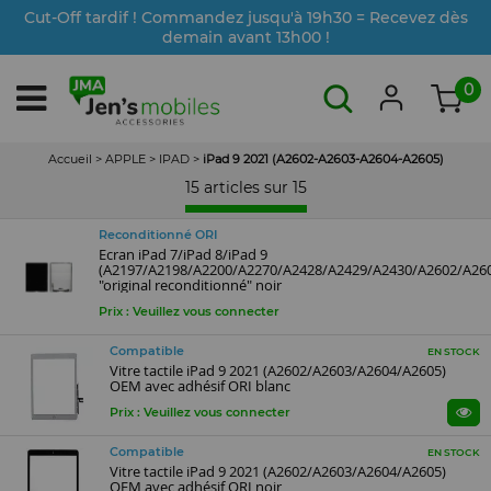
Cut-Off tardif ! Commandez jusqu'à 19h30 = Recevez dès
demain avant 13h00 !
0
Accueil
>
APPLE
>
IPAD
>
iPad 9 2021 (A2602-A2603-A2604-A2605)
15 articles sur
15
Reconditionné ORI
Ecran iPad 7/iPad 8/iPad 9
(A2197/A2198/A2200/A2270/A2428/A2429/A2430/A2602/A26
"original reconditionné" noir
Prix : Veuillez vous connecter
Compatible
EN STOCK
Vitre tactile iPad 9 2021 (A2602/A2603/A2604/A2605)
OEM avec adhésif ORI blanc
Prix : Veuillez vous connecter
Compatible
EN STOCK
Vitre tactile iPad 9 2021 (A2602/A2603/A2604/A2605)
OEM avec adhésif ORI noir