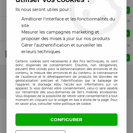
blanc
Ils nous seront utiles pour :
Prix : Veuillez vous connecter
Améliorer l'interface et les fonctionnalités du
Compatible
EN STOCK
site
Tiroir sim iPad 9 2021 (A2602/A2603/A2604/A2605) noir
Mesurer les campagnes marketing et
Prix : Veuillez vous connecter
proposer des mises à jour sur nos produits
Gérer l'authentification et surveiller les
Compatible
EN STOCK
Nappe flex test ecran iPad 7/8/9
erreurs techniques
Prix : Veuillez vous connecter
Certains cookies sont nécessaires à des fins techniques, ils sont
donc dispensés de consentement. D'autres, non obligatoires,
peuvent être utilisés pour la personnalisation des annonces et du
15 articles sur
15
contenu, la mesure des annonces et du contenu, la connaissance
de l'audience et le développement de produits, les données de
géolocalisation précises et l'identification par le balayage de
l'appareil, le stockage et/ou l'accès aux informations sur un
appareil. Si vous donnez votre consentement, celui-ci sera valable
sur l’ensemble des sous-domaines de Jen's mobiles accessories.
Vous disposez de la possibilité de retirer votre consentement à tout
moment en cliquant sur le widget en bas à droite de la page. Pour
en savoir plus, consulter notre politique de cookie.
CONFIGURER