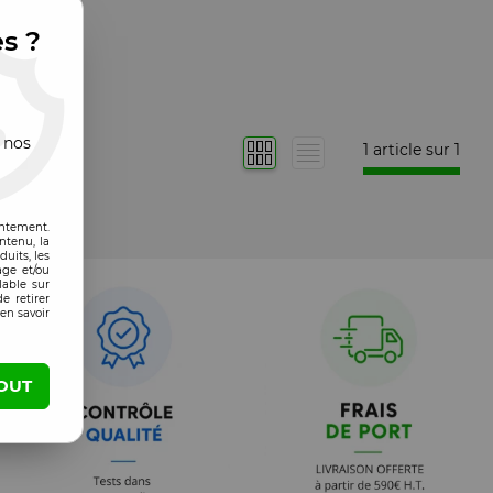
es ?
 nos
1 article sur
1
entement.
ntenu, la
uits, les
age et/ou
lable sur
e retirer
en savoir
OUT