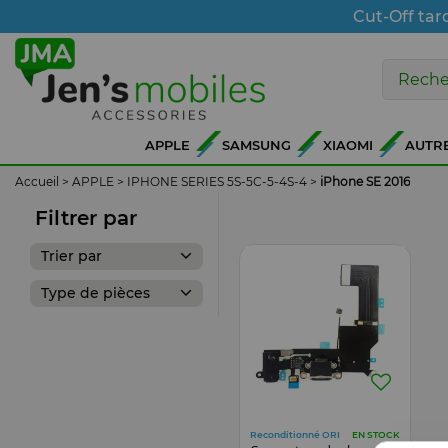
Cut-Off tar
APPLE
SAMSUNG
XIAOMI
AUTR
Accueil
>
APPLE
>
IPHONE SERIES 5S-5C-5-4S-4
>
iPhone SE 2016
Filtrer par
Trier par
Type de pièces
Reconditionné ORI
EN STOCK