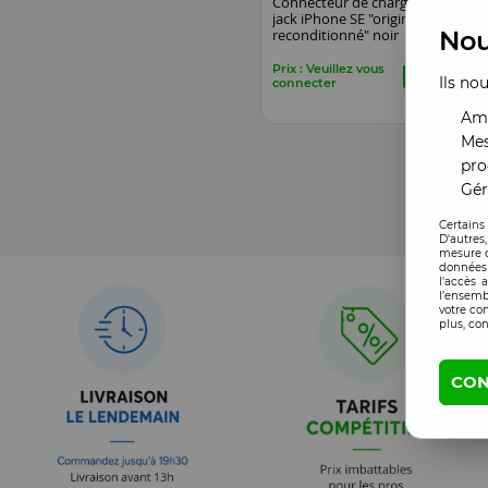
Connecteur de charge et
jack iPhone SE "original
reconditionné" noir
Nou
Prix : Veuillez vous
Ils no
connecter
Amé
Mes
pro
Gér
Certains
D'autres
mesure d
données 
l'accès 
l’ensemb
votre co
plus, con
CON