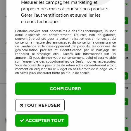
Mesurer les campagnes marketing et
Compatible
EN STOCK
proposer des mises à jour sur nos produits
Nappe trackpad touchpad MACBOOK AIR 11'' A1370
(année 2012) (593-1525-B)
Gérer l'authentification et surveiller les
Prix : Veuillez vous connecter
erreurs techniques
Compatible
Certains cookies sont nécessaires à des fins techniques, ils sont
EN STOCK
donc dispensés de consentement. D'autres, non obligatoires,
Nappe ecran avec Charnière ecran MACBOOK AIR 11
peuvent être utilisés pour la personnalisation des annonces et du
A1370 (année 2010)
contenu, la mesure des annonces et du contenu, la connaissance
de l'audience et le développement de produits, les données de
Prix : Veuillez vous connecter
géolocalisation précises et l'identification par le balayage de
l'appareil, le stockage et/ou l'accès aux informations sur un
appareil. Si vous donnez votre consentement, celui-ci sera valable
Compatible
PROCHAINEMENT
sur l’ensemble des sous-domaines de Jen's mobiles accessories.
Nappe ecran avec Charnière ecran MACBOOK AIR 11
Vous disposez de la possibilité de retirer votre consentement à tout
A1370 (année 2011-2012)
moment en cliquant sur le widget en bas à droite de la page. Pour
en savoir plus, consulter notre politique de cookie.
Prix : Veuillez vous connecter
ME PRÉVENIR
Compatible
CONFIGURER
PROCHAINEMENT
Ventilateur Fan MACBOOK AIR 11 A1370
Prix : Veuillez vous connecter
ME PRÉVENIR
TOUT REFUSER
Boite (Retail)
Compatible
EN STOCK
ACCEPTER TOUT
Film anti casse MACBOOK AIR 11
Prix : Veuillez vous connecter