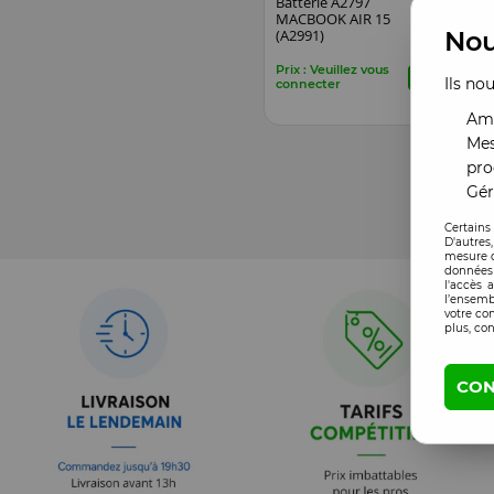
Batterie A2797
MACBOOK AIR 15
(A2991)
Nou
Prix : Veuillez vous
Ils no
connecter
Amé
Mes
pro
Gér
Certains
D'autres
mesure d
données 
l'accès 
l’ensemb
votre co
plus, con
CON