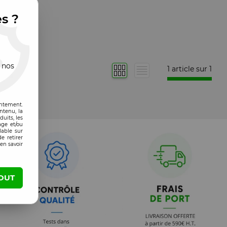
es ?
 nos
1 article sur
1
entement.
ntenu, la
uits, les
age et/ou
lable sur
e retirer
en savoir
OUT