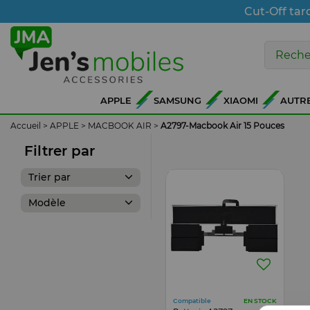
Cut-Off tar
APPLE
SAMSUNG
XIAOMI
AUTR
Accueil
>
APPLE
>
MACBOOK AIR
>
A2797-Macbook Air 15 Pouces
Filtrer par
Trier par
Modèle
Compatible
EN STOCK