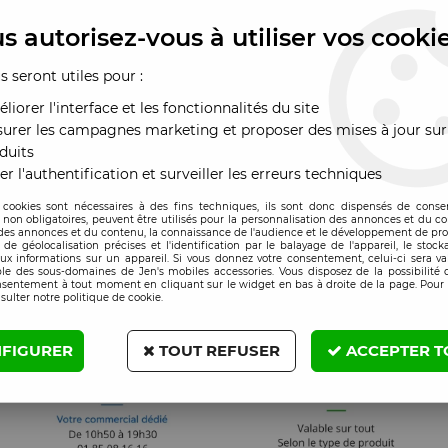
ackpad touchpad
Trackpad touchpad
Trackpad touch
CBOOK AIR 15.3
MACBOOK AIR 15.3
MACBOOK AIR 1
s autorisez-vous à utiliser vos cooki
113 Silver/Argent
A3113 Gris sidéral
A3113 Lumière st
x : Veuillez vous
Prix : Veuillez vous
Prix : Veuillez vou
us seront utiles pour :
nnecter
connecter
connecter
liorer l'interface et les fonctionnalités du site
urer les campagnes marketing et proposer des mises à jour sur
duits
er l'authentification et surveiller les erreurs techniques
 cookies sont nécessaires à des fins techniques, ils sont donc dispensés de cons
, non obligatoires, peuvent être utilisés pour la personnalisation des annonces et du co
es annonces et du contenu, la connaissance de l'audience et le développement de prod
de géolocalisation précises et l'identification par le balayage de l'appareil, le stock
aux informations sur un appareil. Si vous donnez votre consentement, celui-ci sera va
le des sous-domaines de Jen's mobiles accessories. Vous disposez de la possibilité d
nsentement à tout moment en cliquant sur le widget en bas à droite de la page. Pour 
sulter notre politique de cookie.
FIGURER
TOUT REFUSER
ACCEPTER T