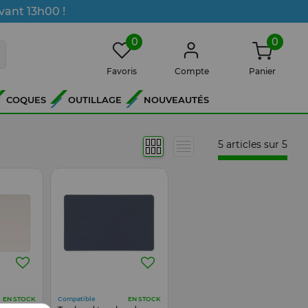
vant 13h00 !
0
0
Favoris
Compte
Panier
COQUES
OUTILLAGE
NOUVEAUTÉS
5 articles sur
5
Compatible
EN STOCK
EN STOCK