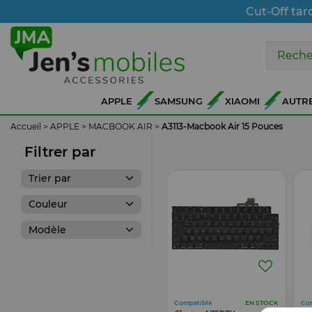
Cut-Off tar
APPLE
SAMSUNG
XIAOMI
AUTR
Accueil
>
APPLE
>
MACBOOK AIR
>
A3113-Macbook Air 15 Pouces
Filtrer par
Trier par
Couleur
Modèle
Compatible
Co
EN STOCK