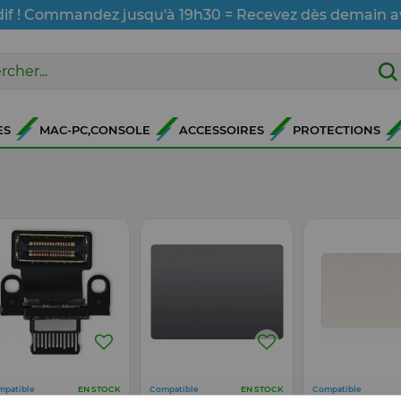
dif ! Commandez jusqu'à 19h30 = Recevez dès demain a
ES
MAC-PC,CONSOLE
ACCESSOIRES
PROTECTIONS
mpatible
Compatible
Compatible
EN STOCK
EN STOCK