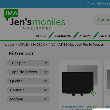
Cut-Off tar
APPLE
SAMSUNG
XIAOMI
AUTR
Accueil
>
APPLE
>
MACBOOK PRO
>
A3185-Macbook Pro 14 Pouces
Filtrer par
Trier par
Type de pièces
Qualité
Couleur
Modèle
Reconditionné ORI
Re
EN STOCK