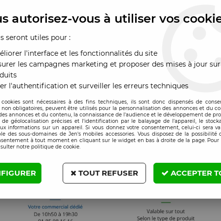
ran MACBOOK PRO 14
Connecteur de charge
Clavier AZERTY
401 / A3185 / A3112 /
MACBOOK PRO 14 A3185
MACBOOK PRO 1
s autorisez-vous à utiliser vos cooki
434 complet avec
noir
assis et nappe ecran
riginal reconditionné"
x : Veuillez vous
Prix : Veuillez vous
Prix : Veuillez vou
us seront utiles pour :
is sidéral
nnecter
connecter
connecter
liorer l'interface et les fonctionnalités du site
urer les campagnes marketing et proposer des mises à jour sur
duits
er l'authentification et surveiller les erreurs techniques
 cookies sont nécessaires à des fins techniques, ils sont donc dispensés de cons
, non obligatoires, peuvent être utilisés pour la personnalisation des annonces et du co
es annonces et du contenu, la connaissance de l'audience et le développement de prod
de géolocalisation précises et l'identification par le balayage de l'appareil, le stock
aux informations sur un appareil. Si vous donnez votre consentement, celui-ci sera va
le des sous-domaines de Jen's mobiles accessories. Vous disposez de la possibilité d
nsentement à tout moment en cliquant sur le widget en bas à droite de la page. Pour 
sulter notre politique de cookie.
FIGURER
TOUT REFUSER
ACCEPTER T