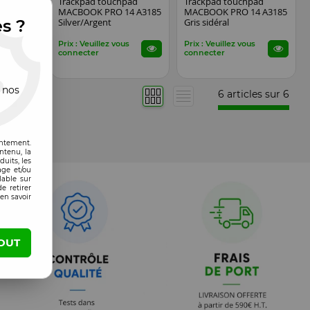
Trackpad touchpad
Trackpad touchpad
4 A3185
MACBOOK PRO 14 A3185
MACBOOK PRO 14 A3185
es ?
Silver/Argent
Gris sidéral
s
Prix : Veuillez vous
Prix : Veuillez vous
connecter
connecter
 nos
6 articles sur
6
entement.
ntenu, la
uits, les
age et/ou
lable sur
e retirer
en savoir
OUT