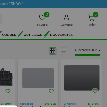
vant 13h00 !
0
0
Favoris
Compte
Panier
COQUES
OUTILLAGE
NOUVEAUTÉS
6 articles sur
6
Compatible
Compatible
EN STOCK
EN STOCK
EN STOCK