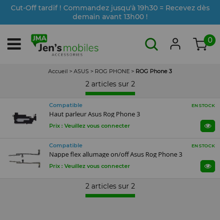
Cut-Off tardif ! Commandez jusqu'à 19h30 = Recevez dès
demain avant 13h00 !
0
Accueil
>
ASUS
>
ROG PHONE
>
ROG Phone 3
2 articles sur
2
Compatible
EN STOCK
Haut parleur Asus Rog Phone 3
Prix : Veuillez vous connecter
Compatible
EN STOCK
Nappe flex allumage on/off Asus Rog Phone 3
Prix : Veuillez vous connecter
2 articles sur
2