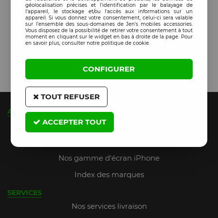
géolocalisation précises et l'identification par le balayage de
l'appareil, le stockage et/ou l'accès aux informations sur un
appareil. Si vous donnez votre consentement, celui-ci sera valable
sur l’ensemble des sous-domaines de Jen's mobiles accessories.
Vous disposez de la possibilité de retirer votre consentement à tout
moment en cliquant sur le widget en bas à droite de la page. Pour
en savoir plus, consulter notre politique de cookie.
CONFIGURER
TOUT REFUSER
A PROPOS
ACCEPTER TOUT
Qui sommes-nous ?
JMA Fidelity (jusqu'à 9% de remise)
Nos gamme d'écran iPhone
Index des marques
SERVICES
Nos services livraison