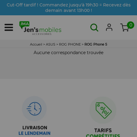
Cut-Off tardif ! Commandez jusqu'à 19h30 = Recevez dès
demain avant 13h00 !
0
Accueil
>
ASUS
>
ROG PHONE
>
ROG Phone 5
Aucune correspondance trouvée