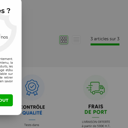
es ?
 nos
3 articles sur
3
entement.
ntenu, la
uits, les
age et/ou
lable sur
e retirer
en savoir
OUT