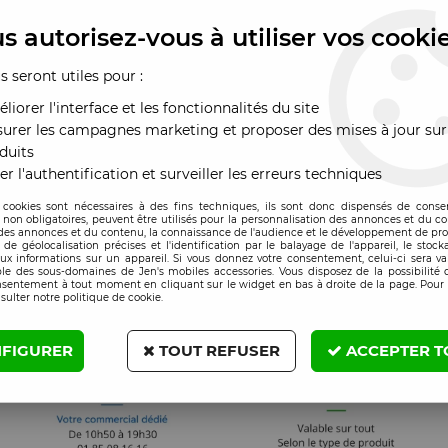
roir sim Asus Zenfone
Tiroir sim Asus Zenfone
x Pro M1 noir
Max Pro M1 or
s autorisez-vous à utiliser vos cooki
x : Veuillez vous
Prix : Veuillez vous
us seront utiles pour :
nnecter
connecter
liorer l'interface et les fonctionnalités du site
urer les campagnes marketing et proposer des mises à jour sur
duits
er l'authentification et surveiller les erreurs techniques
 cookies sont nécessaires à des fins techniques, ils sont donc dispensés de cons
, non obligatoires, peuvent être utilisés pour la personnalisation des annonces et du co
es annonces et du contenu, la connaissance de l'audience et le développement de prod
de géolocalisation précises et l'identification par le balayage de l'appareil, le stock
aux informations sur un appareil. Si vous donnez votre consentement, celui-ci sera va
le des sous-domaines de Jen's mobiles accessories. Vous disposez de la possibilité d
nsentement à tout moment en cliquant sur le widget en bas à droite de la page. Pour 
sulter notre politique de cookie.
FIGURER
TOUT REFUSER
ACCEPTER T