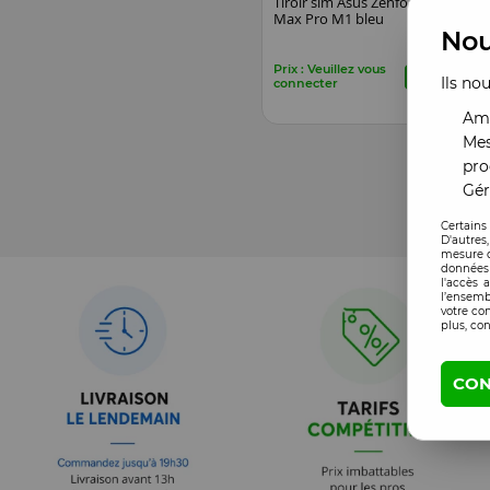
Tiroir sim Asus Zenfone
Ti
Max Pro M1 bleu
Ma
Nou
Prix : Veuillez vous
Pri
Ils no
connecter
co
Amé
Mes
pro
Gér
Certains
D'autres
mesure d
données 
l'accès 
l’ensemb
votre co
plus, con
CON