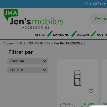
Cut-Off tar
APPLE
SAMSUNG
XIAOMI
AUTR
Accueil
>
ASUS
>
ZENFONE MAX
>
Max Pro M1 (ZB602KL)
Filtrer par
Trier par
Couleur
Compatible
Co
EN STOCK