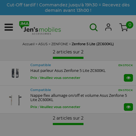
Cut-Off tardif ! Commandez jusqu'à 19h30 = Recevez dès
demain avant 13h00 !
0
Accueil
>
ASUS
>
ZENFONE
>
Zenfone 5 Lite (ZC600KL)
2 articles sur
2
Compatible
EN STOCK
Haut parleur Asus Zenfone 5 Lite ZC600KL
Prix : Veuillez vous connecter
Compatible
EN STOCK
Nappe flex allumage on/off et volume Asus Zenfone 5
Lite ZC600KL
Prix : Veuillez vous connecter
2 articles sur
2