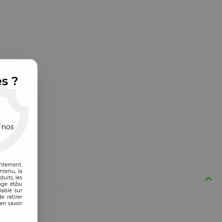
es ?
 nos
entement.
ntenu, la
uits, les
age et/ou
lable sur
e retirer
en savoir