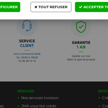
FIGURER
TOUT REFUSER
ACCEPTER T
SERVICES
BESO
Nos services livraison
Cré
e)
JMA vous fait crédit
Con