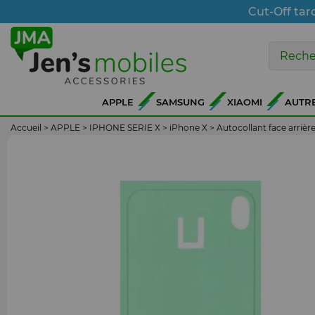
Cut-Off tar
APPLE
SAMSUNG
XIAOMI
AUTR
Accueil
>
APPLE
>
IPHONE SERIE X
>
iPhone X
>
Autocollant face arrièr