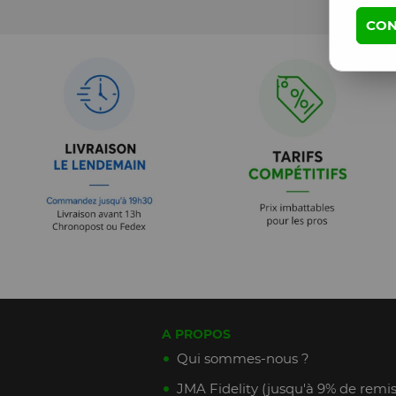
CON
A PROPOS
Qui sommes-nous ?
JMA Fidelity (jusqu'à 9% de remis