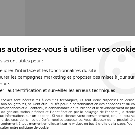
s autorisez-vous à utiliser vos cooki
us seront utiles pour :
liorer l'interface et les fonctionnalités du site
urer les campagnes marketing et proposer des mises à jour sur
duits
er l'authentification et surveiller les erreurs techniques
 cookies sont nécessaires à des fins techniques, ils sont donc dispensés de cons
, non obligatoires, peuvent être utilisés pour la personnalisation des annonces et du co
es annonces et du contenu, la connaissance de l'audience et le développement de prod
de géolocalisation précises et l'identification par le balayage de l'appareil, le stock
aux informations sur un appareil. Si vous donnez votre consentement, celui-ci sera va
le des sous-domaines de Jen's mobiles accessories. Vous disposez de la possibilité d
ande
nsentement à tout moment en cliquant sur le widget en bas à droite de la page. Pour 
sulter notre politique de cookie.