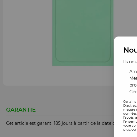
Nou
Ils no
Amé
Mes
pro
Gér
Certains
D'autres
GARANTIE
mesure d
données 
l'accès 
l’ensemb
Cet article est garanti 185 jours à partir de la date de comm
votre co
plus, con