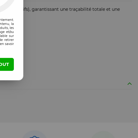
Dispositifs), garantissant une traçabilité totale et une
entement.
ntenu, la
uits, les
age et/ou
lable sur
e retirer
en savoir
OUT