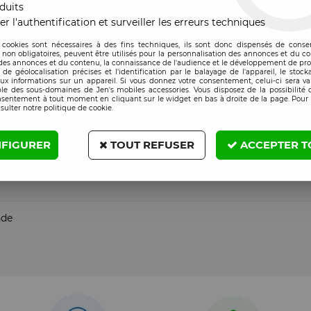
duits
 France, nous disposons d’un numéro UDI (Identifiant Unique des 
er l'authentification et surveiller les erreurs techniques
 cookies sont nécessaires à des fins techniques, ils sont donc dispensés de cons
, non obligatoires, peuvent être utilisés pour la personnalisation des annonces et du co
es annonces et du contenu, la connaissance de l'audience et le développement de prod
de géolocalisation précises et l'identification par le balayage de l'appareil, le stock
aux informations sur un appareil. Si vous donnez votre consentement, celui-ci sera va
le des sous-domaines de Jen's mobiles accessories. Vous disposez de la possibilité d
nsentement à tout moment en cliquant sur le widget en bas à droite de la page. Pour 
sulter notre politique de cookie.
iance !
🔋⚡
FIGURER
TOUT REFUSER
ACCEPTER T
nde