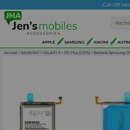
Cut-Off tar
APPLE
SAMSUNG
XIAOMI
AUTR
Accueil
>
SAMSUNG
>
GALAXY S
>
S10 Plus (G975)
>
Batterie Samsung G9