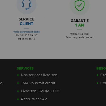
SERVICES
BESO
Nos services livraison
Cré
e)
JMA vous fait crédit
Con
Livraison DROM-COM
Retours et SAV