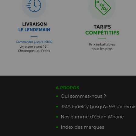
A PROPOS
Qui sommes-nous ?
JMA Fidelity (jusqu'à 9% de remis
Nos gamme d'écran iPhone
Index des marques