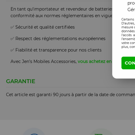
pro
En tant qu’importateur et revendeur de batteries lithium en
Gér
conformité aux normes réglementaires en vigueur.
Certains
D'autres
✅ Sécurité et qualité certifiées
mesure d
données 
l'accès 
✅ Respect des réglementations européennes
l’ensemb
votre co
plus, con
✅ Fiabilité et transparence pour nos clients
Avec Jen’s Mobiles Accessories,
vous achetez en toute conf
CON
GARANTIE
Cet article est garanti 90 jours à partir de la date de comma