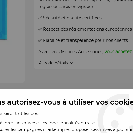
(Identifiant Unique des Dispositifs), garantis
réglementaires en vigueur.
✅ Sécurité et qualité certifiées
✅ Respect des réglementations européennes
✅ Fiabilité et transparence pour nos clients
Avec Jen’s Mobiles Accessories,
vous achetez 
Plus de détails
s autorisez-vous à utiliser vos cooki
us seront utiles pour :
liorer l'interface et les fonctionnalités du site
urer les campagnes marketing et proposer des mises à jour sur