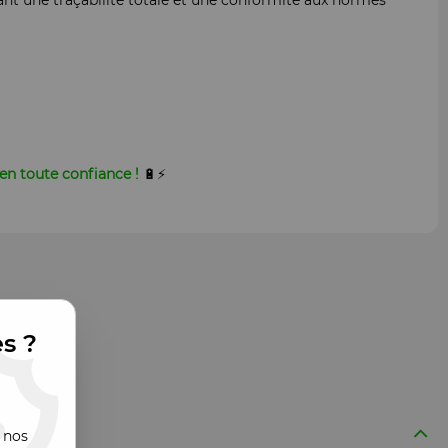
sant une traçabilité totale et une conformité aux normes
en toute confiance !
🔋⚡
es ?
 nos