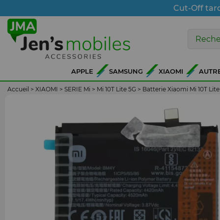
Cut-Off tar
APPLE
SAMSUNG
XIAOMI
AUTR
Accueil
>
XIAOMI
>
SERIE Mi
>
Mi 10T Lite 5G
>
Batterie Xiaomi Mi 10T Li