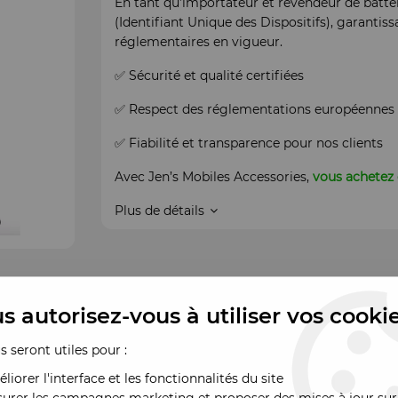
En tant qu’importateur et revendeur de batte
(Identifiant Unique des Dispositifs), garantis
réglementaires en vigueur.
✅ Sécurité et qualité certifiées
✅ Respect des réglementations européennes
✅ Fiabilité et transparence pour nos clients
Avec Jen’s Mobiles Accessories,
vous achetez 
Plus de détails
s autorisez-vous à utiliser vos cooki
us seront utiles pour :
liorer l'interface et les fonctionnalités du site