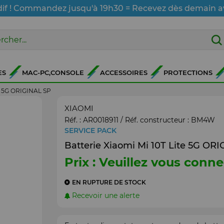
dif ! Commandez jusqu'à 19h30 = Recevez dès demain a
ES
MAC-PC,CONSOLE
ACCESSOIRES
PROTECTIONS
te 5G ORIGINAL SP
XIAOMI
Réf. :
AR0018911
/ Réf. constructeur :
BM4W
SERVICE PACK
Batterie Xiaomi Mi 10T Lite 5G OR
Prix : Veuillez vous conne
EN RUPTURE DE STOCK
Recevoir une alerte