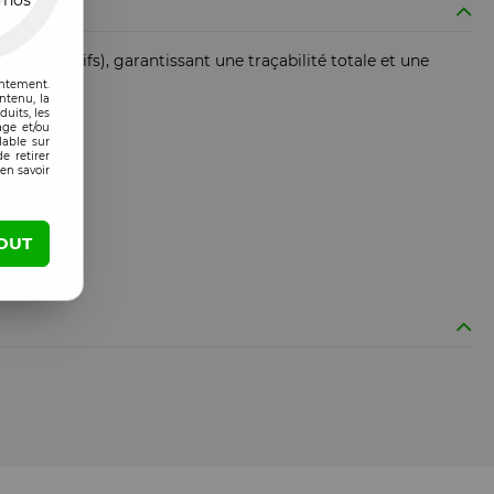
 nos
Dispositifs), garantissant une traçabilité totale et une
entement.
ntenu, la
uits, les
age et/ou
lable sur
e retirer
en savoir
OUT