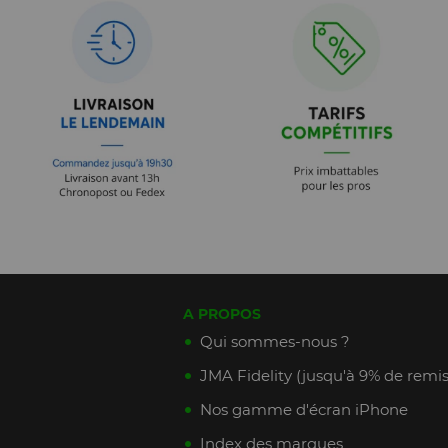
A PROPOS
Qui sommes-nous ?
JMA Fidelity (jusqu'à 9% de remis
Nos gamme d'écran iPhone
Index des marques