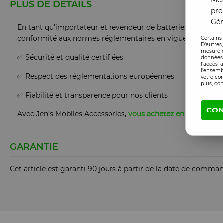
Mes
PLUS DE DÉTAILS
pro
Gér
En tant qu’importateur et revendeur de batteries lithium en
conformité aux normes réglementaires en vigueur.
Certains
D'autres
mesure d
✅ Sécurité et qualité certifiées
données 
l'accès 
l’ensemb
✅ Respect des réglementations européennes
votre co
plus, con
✅ Fiabilité et transparence pour nos clients
CON
Avec Jen’s Mobiles Accessories,
vous achetez en toute conf
GARANTIE
Cet article est garanti 90 jours à partir de la date de comma