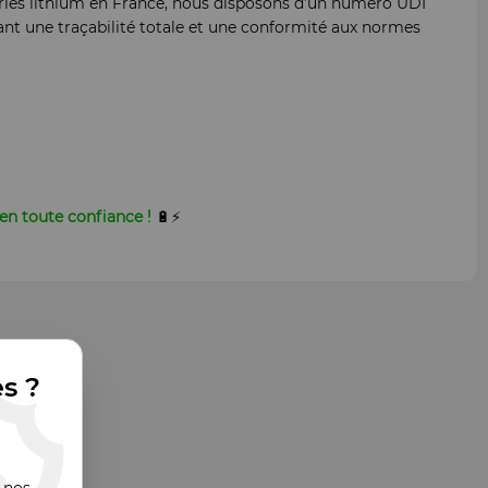
ries lithium en France, nous disposons d’un numéro UDI
sant une traçabilité totale et une conformité aux normes
en toute confiance !
🔋⚡
es ?