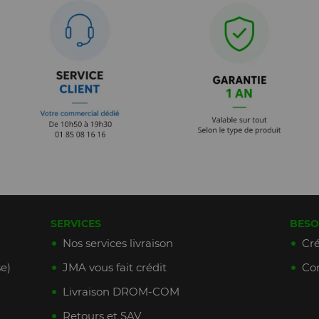
SERVICES
BESO
Nos services livraison
Cré
e)
JMA vous fait crédit
Con
Livraison DROM-COM
Retours et SAV