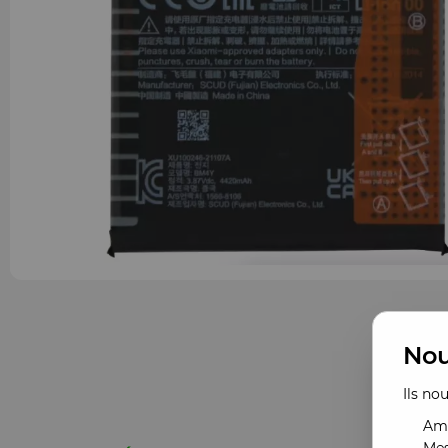
Nou
Ils no
Amé