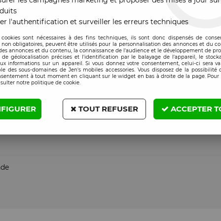
urer les campagnes marketing et proposer des mises à jour sur
duits
er l'authentification et surveiller les erreurs techniques
 France, nous disposons d’un numéro UDI (Identifiant Unique des 
 cookies sont nécessaires à des fins techniques, ils sont donc dispensés de cons
, non obligatoires, peuvent être utilisés pour la personnalisation des annonces et du co
es annonces et du contenu, la connaissance de l'audience et le développement de prod
de géolocalisation précises et l'identification par le balayage de l'appareil, le stock
aux informations sur un appareil. Si vous donnez votre consentement, celui-ci sera va
le des sous-domaines de Jen's mobiles accessories. Vous disposez de la possibilité d
nsentement à tout moment en cliquant sur le widget en bas à droite de la page. Pour 
sulter notre politique de cookie.
FIGURER
TOUT REFUSER
ACCEPTER T
iance !
🔋⚡
nde