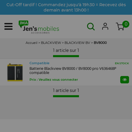
Cut-Off tardif ! Commandez jusqu'à 19h30 = Recevez dès
demain avant 13h00 !
0
Accueil
>
BLACKVIEW
>
BLACKVIEW BV
>
BV8000
1 article sur
1
Compatible
EN STOCK
Batterie Blackview BV8000 / BV8000 pro V636468P
compatible
Prix : Veuillez vous connecter
1 article sur
1