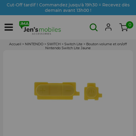
Cut-Off tardif ! Commandez jusqu'à 19h30 = Recevez dès
demain avant 13h00 !
0
Accueil
>
NINTENDO
>
SWITCH
>
Switch Lite
>
Bouton volume et on/off
Nintendo Switch Lite Jaune