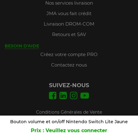
Nos services livraison
JMA vous fait crédit
Livraison DROM-COM
Retours et SAV
BESOIN D'AIDE
Créez votre compte PRO
Contactez nous
SUIVEZ-NOUS
Conditions Générales de Vente
Mentions légales
Bouton volume et on/off Nintendo Switch Lite Jaune
Prix : Veuillez vous connecter
Plan du site