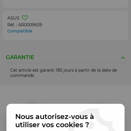
ASUS
Réf. :
AR0009659
Compatible
GARANTIE
Cet article est garanti 185 jours à partir de la date de
commande
Nous autorisez-vous à
utiliser vos cookies ?