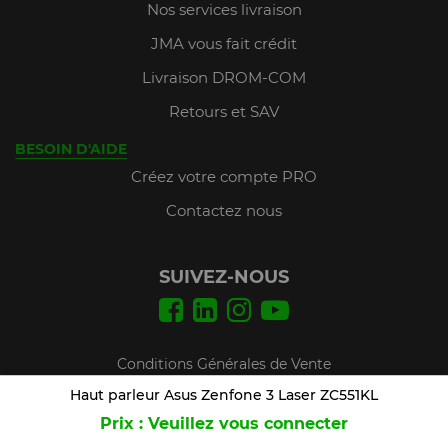
Nos services livraison
JMA vous fait crédit
Livraison DROM-COM
Retours et SAV
BESOIN D'AIDE
Créez votre compte PRO
Contactez nous
SUIVEZ-NOUS
Conditions Générales de Vente
Mentions légales
Haut parleur Asus Zenfone 3 Laser ZC551KL
Prix : Veuillez vous connecter
Plan du site