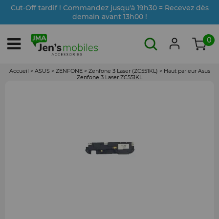
Cut-Off tardif ! Commandez jusqu'à 19h30 = Recevez dès
demain avant 13h00 !
0
Accueil
>
ASUS
>
ZENFONE
>
Zenfone 3 Laser (ZC551KL)
>
Haut parleur Asus
Zenfone 3 Laser ZC551KL