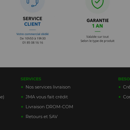
SERVICES
BESO
Nos services livraison
Cré
e)
JMA vous fait crédit
Con
Livraison DROM-COM
Retours et SAV