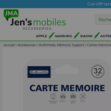
Cut-Off tar
APPLE
SAMSUNG
XIAOMI
AUTR
Accueil
>
Accessoires
>
Multimedia, Mémoire, Support
>
Cartes mémoir