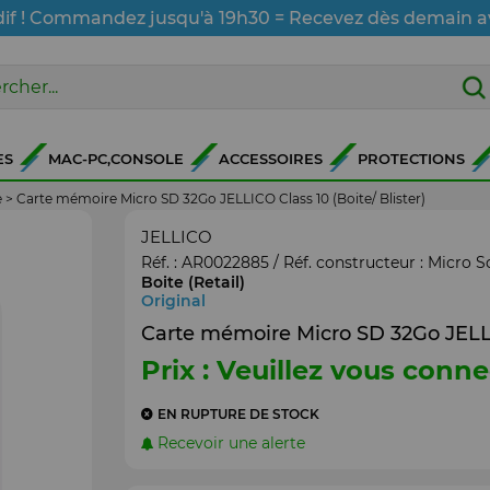
dif ! Commandez jusqu'à 19h30 = Recevez dès demain a
ES
MAC-PC,CONSOLE
ACCESSOIRES
PROTECTIONS
e
>
Carte mémoire Micro SD 32Go JELLICO Class 10 (Boite/ Blister)
JELLICO
Réf. :
AR0022885
/ Réf. constructeur :
Micro S
Boite (Retail)
Original
Carte mémoire Micro SD 32Go JELLIC
Prix : Veuillez vous conne
EN RUPTURE DE STOCK
Recevoir une alerte