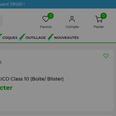
vant 13h00 !
0
0
Favoris
Compte
Panier
COQUES
OUTILLAGE
NOUVEAUTÉS
d
O Class 10 (Boite/ Blister)
cter