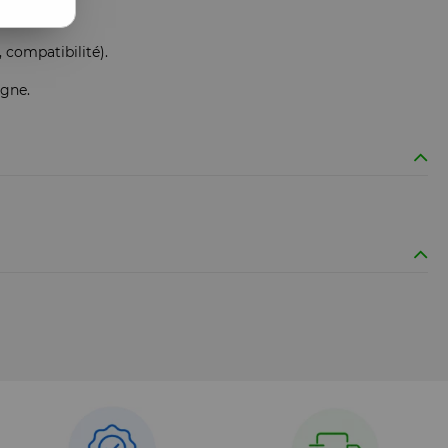
 compatibilité).
igne.