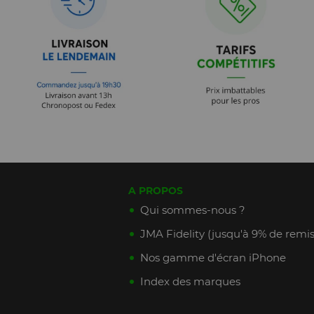
A PROPOS
Qui sommes-nous ?
JMA Fidelity (jusqu'à 9% de remis
Nos gamme d'écran iPhone
Index des marques